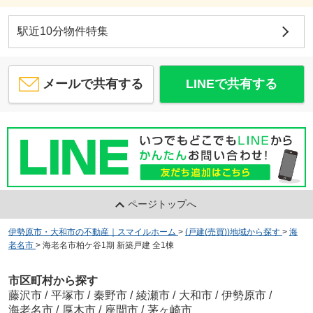
駅近10分物件特集
メールで共有する
LINEで共有する
ページトップへ
伊勢原市・大和市の不動産｜スマイルホーム
>
(戸建(売買))地域から探す
>
海
老名市
>
海老名市柏ケ谷1期 新築戸建 全1棟
市区町村から探す
藤沢市
/
平塚市
/
秦野市
/
綾瀬市
/
大和市
/
伊勢原市
/
海老名市
/
厚木市
/
座間市
/
茅ヶ崎市