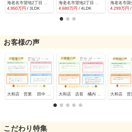
海老名市望地2丁目 新築戸建 全9棟
海老名市望地2丁目 新築戸建 全1棟
4,950
万
円
/ 3LDK
4,680
万
円
/ 4LDK
4,299
万
円
お客様の声
大和店 営業 田中 知行
大和店 店長 橘内 英一
こだわり特集