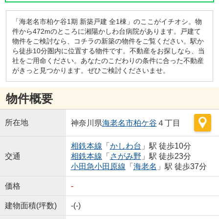
「海老名市柏ケ谷1期 新築戸建 全1棟」のここがイチオシ。物
件から472mのところに湘陽かしわ台病院があります。戸建て
物件をご検討なら、コチラの新築の物件をご覧ください。駅か
ら徒歩10分圏内に位置する物件です。不動産をお探しなら、当
社をご用命ください。あなたのこだわりの条件に合った不動産
がきっと見つかります。ぜひご検討くださいませ。
物件概要
所在地
神奈川県
海老名市
柏ケ谷
４丁目
相鉄本線
「
かしわ台
」駅 徒歩10分
交通
相鉄本線
「
さがみ野
」駅 徒歩23分
小田急小田原線
「
海老名
」駅 徒歩37分
価格
-
建物面積(坪数)
-(-)