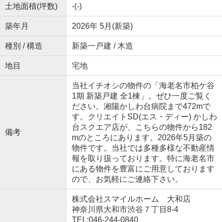
土地面積(坪数)
-(-)
築年月
2026年 5月(新築)
種別 / 構造
新築一戸建 / 木造
地目
宅地
当社イチオシの物件の「海老名市柏ケ谷
1期 新築戸建 全1棟」。ぜひ一度ご覧く
ださい。湘陽かしわ台病院まで472mで
す。クリエイトSD(エス・ディー) かしわ
台スクエア店が、こちらの物件から182
備考
mのところにあります。2026年5月築の
物件です。当社では多種多様な不動産情
報を取り扱っております。特に海老名市
にある物件を豊富にご用意しております
ので、お気軽にご連絡下さい。
株式会社スマイルホーム 大和店
神奈川県大和市渋谷７丁目8-4
TEL:046-244-0840