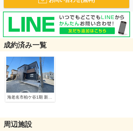
成約済み一覧
海老名市柏ケ谷1期 新築戸建 全1棟
周辺施設