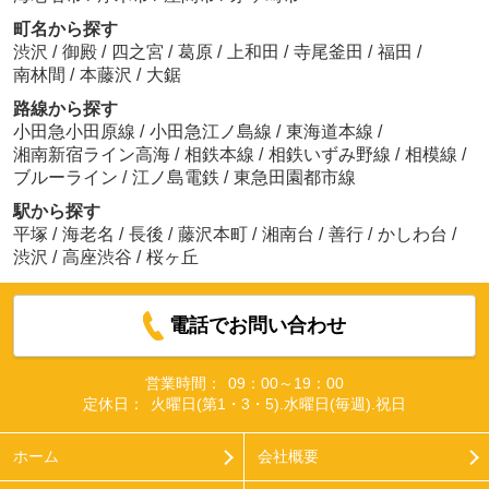
町名から探す
渋沢
/
御殿
/
四之宮
/
葛原
/
上和田
/
寺尾釜田
/
福田
/
南林間
/
本藤沢
/
大鋸
路線から探す
小田急小田原線
/
小田急江ノ島線
/
東海道本線
/
湘南新宿ライン高海
/
相鉄本線
/
相鉄いずみ野線
/
相模線
/
ブルーライン
/
江ノ島電鉄
/
東急田園都市線
駅から探す
平塚
/
海老名
/
長後
/
藤沢本町
/
湘南台
/
善行
/
かしわ台
/
渋沢
/
高座渋谷
/
桜ヶ丘
電話でお問い合わせ
営業時間：
09：00～19：00
定休日：
火曜日(第1・3・5).水曜日(毎週).祝日
ホーム
会社概要