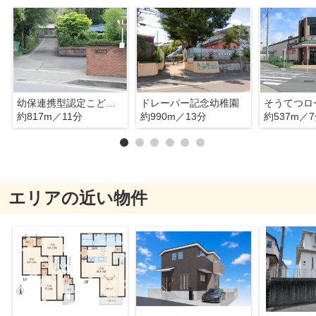
幼保連携型認定こども園にっしん幼稚園
ドレーパー記念幼稚園
約817m／11分
約990m／13分
約537m／
エリアの近い物件