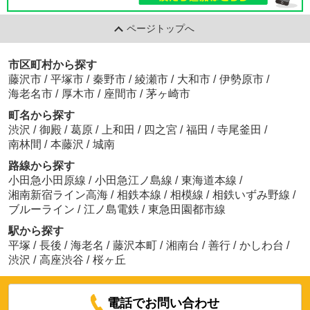
ページトップへ
市区町村から探す
藤沢市
/
平塚市
/
秦野市
/
綾瀬市
/
大和市
/
伊勢原市
/
海老名市
/
厚木市
/
座間市
/
茅ヶ崎市
町名から探す
渋沢
/
御殿
/
葛原
/
上和田
/
四之宮
/
福田
/
寺尾釜田
/
南林間
/
本藤沢
/
城南
路線から探す
小田急小田原線
/
小田急江ノ島線
/
東海道本線
/
湘南新宿ライン高海
/
相鉄本線
/
相模線
/
相鉄いずみ野線
/
ブルーライン
/
江ノ島電鉄
/
東急田園都市線
駅から探す
平塚
/
長後
/
海老名
/
藤沢本町
/
湘南台
/
善行
/
かしわ台
/
渋沢
/
高座渋谷
/
桜ヶ丘
電話でお問い合わせ