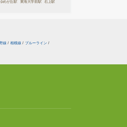
ゆめが丘駅
東海大学前駅
石上駅
野線
/
相模線
/
ブルーライン
/