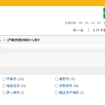
営業時間：
09：00～19：00
ム
>
(戸建(売買))地域から探す
)
平塚市
秦野市
(116)
(75)
海老名市
伊勢原市
(39)
(38)
茅ヶ崎市
横浜市戸塚区
(2)
(1)