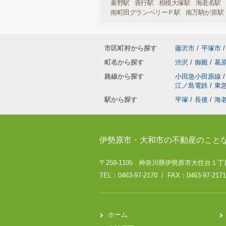
秦野駅
善行駅
相模大塚駅
海老名駅
南町田グランベリーＰ駅
南万騎が原駅
市区町村から探す
藤沢市
/
平塚市
/
町名から探す
渋沢
/
御殿
/
葛
路線から探す
小田急小田原線
/
江ノ島電鉄
/
東
駅から探す
平塚
/
長後
/
海
伊勢原市・大和市の不動産のこと
〒259-1105 神奈川県伊勢原市大住台１丁目
TEL：0463-97-2170 / FAX：0463-97-2171
ホーム