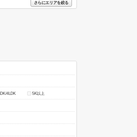
さらにエリアを絞る
4DK/4LDK
5K以上