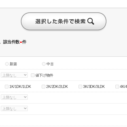
-
。該当件数
件
新築
中古
～
値下げ物件
1K/1DK/1LDK
2K/2DK/2LDK
3K/3DK/3LDK
4K/
～
～