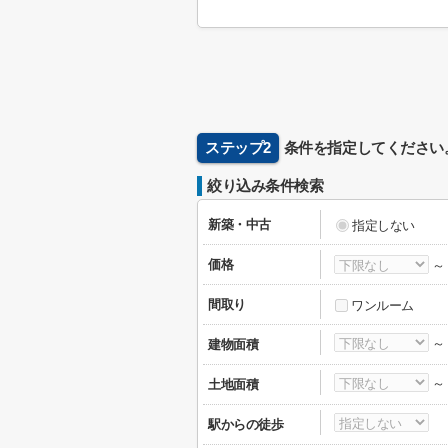
ステップ2
条件を指定してください
絞り込み条件検索
新築・中古
指定しない
価格
間取り
ワンルーム
建物面積
土地面積
駅からの徒歩