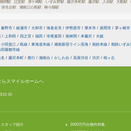
鶴間駅
辻堂駅
茅ケ崎駅
いずみ野駅
藤沢本町駅
藤沢駅
入谷駅
大船駅
弥生台駅
湘南江の島駅
柳小路駅
秦野市
/
綾瀬市
/
大和市
/
海老名市
/
伊勢原市
/
厚木市
/
座間市
/
茅ヶ崎市
原
/
上和田
/
四之宮
/
福田
/
寺尾釜田
/
南林間
/
本藤沢
/
大鋸
小田急江ノ島線
/
東海道本線
/
湘南新宿ライン高海
/
相鉄本線
/
相鉄いずみ
急田園都市線
老名
/
藤沢本町
/
善行
/
湘南台
/
かしわ台
/
高座渋谷
/
渋沢
/
桜ヶ丘
ならスマイルホームへ
12-10
スタッフ紹介
2000万円台物件特集