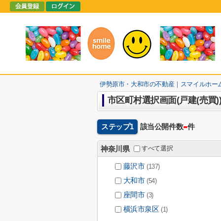
伊勢原市・大和市の不動産｜スマイルホー
市区町村選択画面(戸建(売買)
-
ステップ1
該当公開件数
件
すべて選択
神奈川県
藤沢市
(137)
大和市
(54)
座間市
(3)
横浜市泉区
(1)