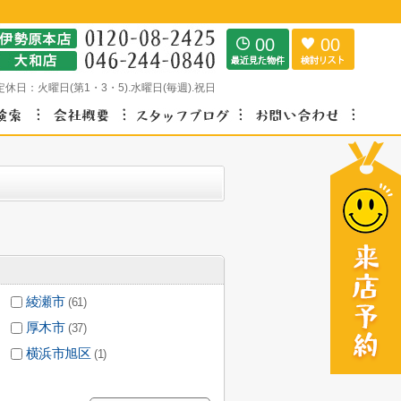
00
00
定休日：
火曜日(第1・3・5).水曜日(毎週).祝日
綾瀬市
(61)
厚木市
(37)
横浜市旭区
(1)