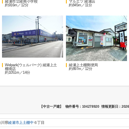
綾瀬市立綾南小学校
マルエツ 綾瀬店
約916m／12分
約845m／11分
Welpark(ウェルパーク) 綾瀬上土
綾瀬上土棚郵便局
棚南店
約897m／12分
約1051m／14分
【中古一戸建】
物件番号：104278920
情報更新日：2026
奈川県
綾瀬市
上土棚中
６丁目