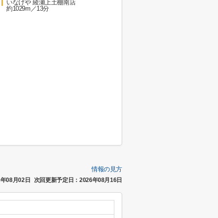
いなげや 綾瀬上土棚南店
約1029m／13分
情報の見方
年08月02日
次回更新予定日：2026年08月16日