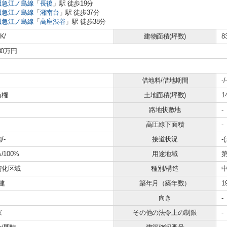
田急江ノ島線
「
長後
」駅 徒歩19分
田急江ノ島線
「
湘南台
」駅 徒歩37分
田急江ノ島線
「
高座渋谷
」駅 徒歩38分
K/
建物面積(坪数)
8
980万円
借地料/借地期間
-/-
有権
土地面積(坪数)
1
路地状敷地
-
高圧線下面積
-
/-
接道状況
-
%/100%
用途地域
街化区域
種別/構造
建
築年月（築年数）
1
向き
-
家
その他の法令上の制限
-