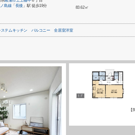
川県
綾瀬市
上土棚中
６丁目
江ノ島線
「
長後
」駅 徒歩19分
83.62㎡
システムキッチン
バルコニー
全居室洋室
【