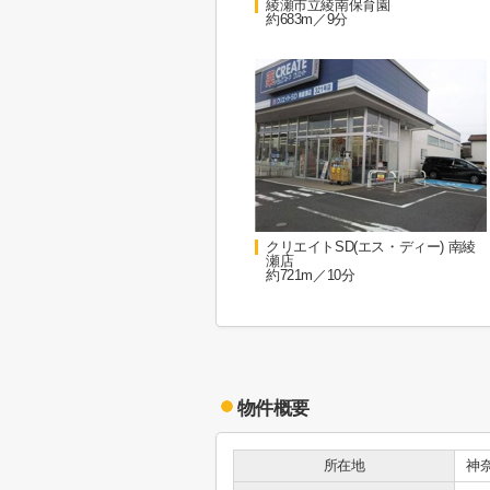
綾瀬市立綾南保育園
約683m／9分
クリエイトSD(エス・ディー) 南綾
瀬店
約721m／10分
物件概要
所在地
神