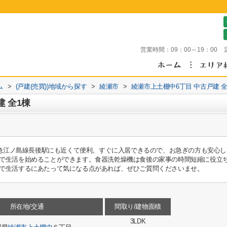
営業時間：
09：00～19：00
ム
>
(戸建(売買))地域から探す
>
綾瀬市
>
綾瀬市上土棚中6丁目 中古戸建 全
 全1棟
小田急江ノ島線長後駅にも近くて便利。すぐに入居できるので、お急ぎの方も安心
で生活を始めることができます。食器洗乾燥機は食後の家事の時間短縮に役立
で生活するにあたって気になる点があれば、ぜひご質問くださいませ。
所在地/交通
間取り/建物面積
3LDK