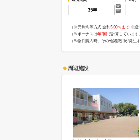
（※元利均等方式 金利
5.00％まで
※返
（※ボーナスは
年2回
で計算しています
（※物件購入時、その他諸費用が発生
周辺施設