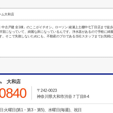
ーム大和店
目 中古戸建 全1棟」のここがイチオシ。ローソン 綾瀬上土棚中七丁目店まで徒
洋室になっていて、綺麗な床になっているんです。浄水器があるので手軽に綺
す。そこで失敗しないためにも、不動産のプロである当社スタッフまでお気軽
ム 大和店
-0840
〒242-0023
神奈川県大和市渋谷７丁目8-4
休日:火曜日(第1・第3・第5)、水曜日(毎週)、祝日