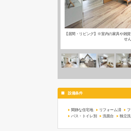
【居間・リビング】※室内の家具や雑貨
せ
設備条件
閑静な住宅地
リフォーム済
フ
バス・トイレ別
洗面台
独立洗