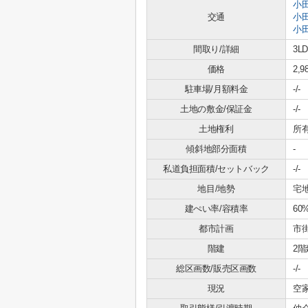
小
交通
小
小
間取り/詳細
3LD
価格
2,
駐車場/月額料金
-/-
土地の敷金/保証金
-/-
土地権利
所
傾斜地部分面積
-
私道負担面積/セットバック
-/-
地目/地勢
宅地
建ぺい率/容積率
60
都市計画
市
階建
2階
総区画数/販売区画数
-/-
現況
空