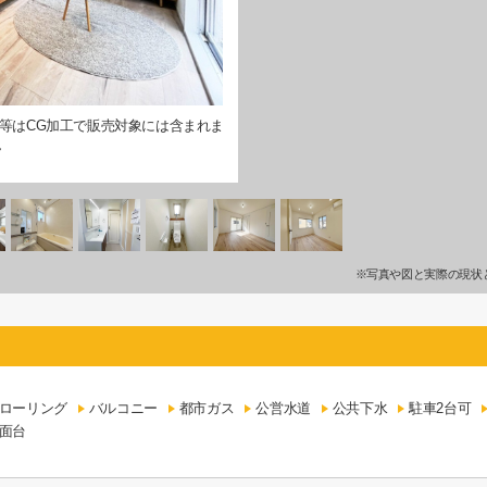
等はCG加工で販売対象には含まれま
ん
※写真や図と実際の現状
ローリング
バルコニー
都市ガス
公営水道
公共下水
駐車2台可
面台