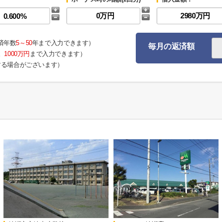
済年数
5～50
年まで入力できます）
毎月の返済額
。
1000万円
まで入力できます）
する場合がございます）