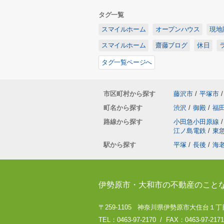
タグ一覧
スマイルホーム
オープンハウス
現地
スマイルホーム
齋藤ブログ
休日
タグ一覧ページへ
市区町村から探す
藤沢市
/
平塚市
/
町名から探す
渋沢
/
御殿
/
福
路線から探す
小田急小田原線
/
江ノ島電鉄
/
東
駅から探す
平塚
/
長後
/
海
伊勢原市・大和市の不動産のこと
〒259-1105 神奈川県伊勢原市大住台１丁目
TEL：0463-97-2170 / FAX：0463-97-2171