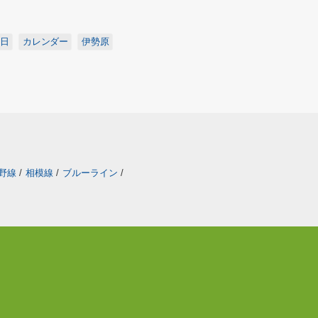
日
カレンダー
伊勢原
野線
/
相模線
/
ブルーライン
/