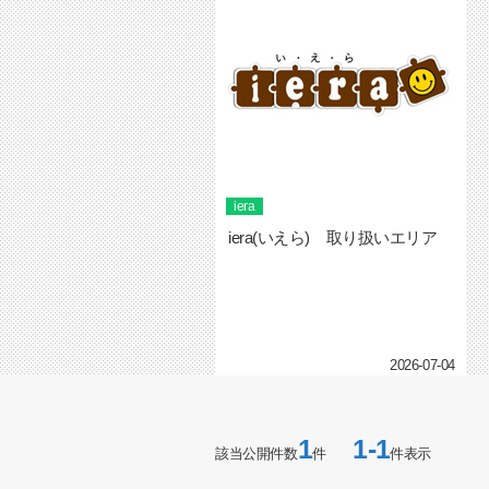
iera
iera(いえら) 取り扱いエリア
2026-07-04
1
1-1
該当公開件数
件
件表示