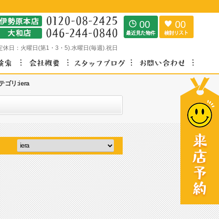
00
00
定休日：
火曜日(第1・3・5).水曜日(毎週).祝日
リ:iera