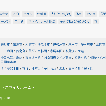
販売会
大和
チラシ
伊勢原
大好評iera(ｲｴﾗ)
休日
定休日
営業
ラーメン
ランチ
スマイルホーム限定
子育て世代の家づくり
猫
秦野市
/
綾瀬市
/
大和市
/
海老名市
/
伊勢原市
/
厚木市
/
茅ヶ崎市
/
座間市
田
/
上和田
/
四之宮
/
葛原
/
南林間
/
寺尾釜田
/
本藤沢
/
大鋸
小田急江ノ島線
/
東海道本線
/
湘南新宿ライン高海
/
相鉄本線
/
相鉄いずみ
急田園都市線
老名
/
藤沢本町
/
善行
/
湘南台
/
かしわ台
/
渋沢
/
高座渋谷
/
桜ヶ丘
ならスマイルホームへ
12-10