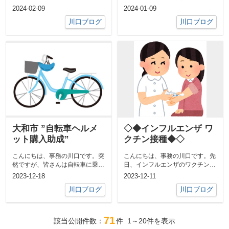
東京都美術館に行き『印象派 モ
友達と映画『窓ぎわのトットちゃ
2024-02-09
2024-01-09
ネから...
ん』を鑑賞し...
川口ブログ
川口ブログ
大和市 ”自転車ヘルメ
◇◆インフルエンザ ワ
ット購入助成”
クチン接種◆◇
こんにちは、事務の川口です。突
こんにちは、事務の川口です。先
然ですが、皆さんは自転車に乗る
日、インフルエンザのワクチン接
時ヘルメットを着用しています
種へ行って来ました！！今年は体
2023-12-18
2023-12-11
か？！今年4...
調を崩すこ...
川口ブログ
川口ブログ
71
該当公開件数：
件
1～20
件を表示