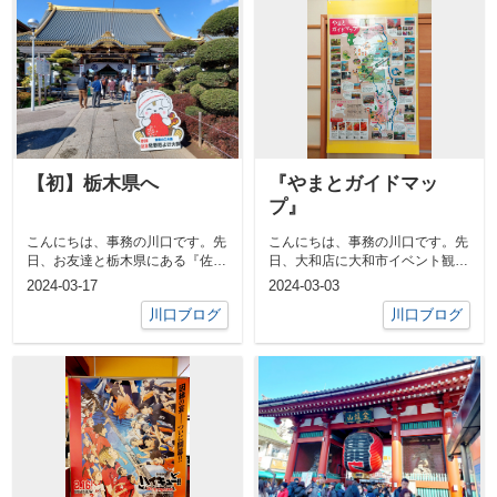
【初】栃木県へ
『やまとガイドマッ
プ』
こんにちは、事務の川口です。先
こんにちは、事務の川口です。先
日、お友達と栃木県にある『佐野
日、大和店に大和市イベント観光
厄よけ大師』を参拝。祈願したの
協会の『やまとガイドマップ』を
2024-03-17
2024-03-03
は【健康】...
設置！！お...
川口ブログ
川口ブログ