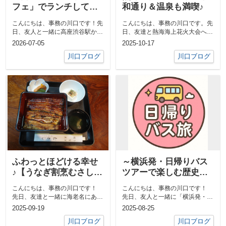
フェ」でランチしてき
和通り＆温泉も満喫♪
ました♪
こんにちは、事務の川口です！先
こんにちは、事務の川口です。先
日、友人と一緒に高座渋谷駅から
日、友達と熱海海上花火大会へ行
徒歩約13分の場所にある「ウメカ
ってきました！ まずは【平和通
2026-07-05
2025-10-17
フェ」で...
り名店街】...
川口ブログ
川口ブログ
ふわっとほどける幸せ
～横浜発・日帰りバス
♪【うなぎ割烹むさしの
ツアーで楽しむ歴史と
絶品うな重】
グルメの旅 ～
こんにちは、事務の川口です！
こんにちは、事務の川口です！
先日、友達と一緒に海老名にある
先日、友人と一緒に「横浜発・日
「うなぎ割烹むさし」へ...
帰りバスツアー」に行っ...
2025-09-19
2025-08-25
川口ブログ
川口ブログ