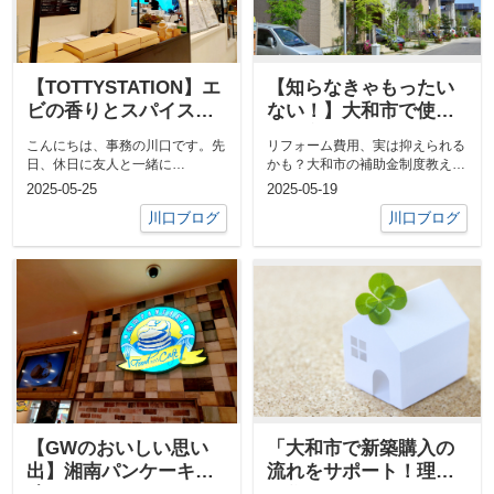
【TOTTYSTATION】エ
【知らなきゃもったい
ビの香りとスパイスが
ない！】大和市で使え
絶妙！チーズでマイル
る住宅の補助金まとめ
こんにちは、事務の川口です。先
リフォーム費用、実は抑えられる
ドな焼きカレー体験♪
《2025年版》
日、休日に友人と一緒に
かも？大和市の補助金制度教えま
『TOTTYSTATION』へランチに
す！☀太陽光・蓄電池の設置で最
2025-05-25
2025-05-19
行ってきま...
大7万円/...
川口ブログ
川口ブログ
【GWのおいしい思い
「大和市で新築購入の
出】湘南パンケーキで
流れをサポート！理想