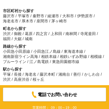
市区町村から探す
藤沢市
/
平塚市
/
秦野市
/
綾瀬市
/
大和市
/
伊勢原市
/
海老名市
/
厚木市
/
座間市
/
茅ヶ崎市
町名から探す
渋沢
/
御殿
/
葛原
/
四之宮
/
上和田
/
南林間
/
寺尾釜田
/
福田
/
大鋸
/
城南
路線から探す
小田急小田原線
/
小田急江ノ島線
/
東海道本線
/
湘南新宿ライン高海
/
相鉄本線
/
相鉄いずみ野線
/
相模線
/
ブルーライン
/
江ノ島電鉄
/
東急田園都市線
駅から探す
平塚
/
長後
/
海老名
/
藤沢本町
/
湘南台
/
善行
/
かしわ台
/
渋沢
/
高座渋谷
/
桜ヶ丘
電話でお問い合わせ
営業時間：
09：00～19：00