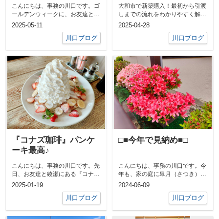
味わう、キャラメルバ
の住まいがすぐそこ
こんにちは、事務の川口です。ゴ
大和市で新築購入！最初から引渡
ナナ＆エスプレッソム
に」
ールデンウィークに、お友達と一
しまでの流れをわかりやすく解
ースの極上パンケーキ
緒に「湘南パンケーキ 」へ。お
説。 ① 資金計画を立てよう 無...
2025-05-11
2025-04-28
目当ては、...
川口ブログ
川口ブログ
『コナズ珈琲』パンケ
□■今年で見納め■□
ーキ最高♪
こんにちは、事務の川口です。先
こんにちは、事務の川口です。今
日、お友達と綾瀬にある『コナズ
年も、家の庭に皐月（さつき）が
珈琲』へ行って来ました。フワッ
咲きました！！今年で家の庭に咲
2025-01-19
2024-06-09
ともっちり...
く皐月（さ...
川口ブログ
川口ブログ