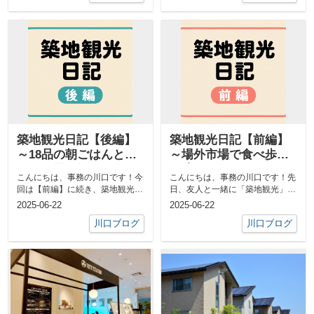
築地観光日記【後編】
築地観光日記【前編】
～18品の朝ごはんと初
～場外市場で食べ歩き
めての屋形船～
三昧～
こんにちは、事務の川口です！今
こんにちは、事務の川口です！先
回は【前編】に続き、築地観光の
日、友人と一緒に「築地観光」に
【二日目】をお届けします♪（ま
行ってきました。海の幸やグルメ
2025-06-22
2025-06-22
だ前編を見...
を存分に味...
川口ブログ
川口ブログ