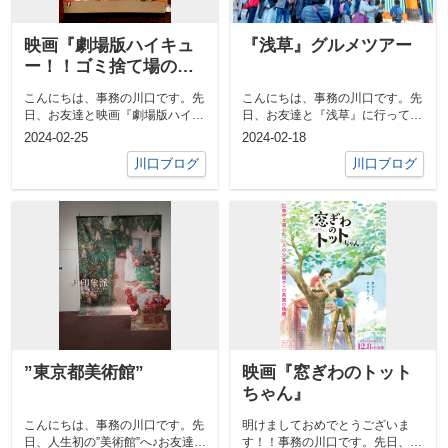
映画『劇場版ハイキュ
『浅草』グルメツアー
ー！！ゴミ捨て場の決
戦』
こんにちは、事務の川口です。先
こんにちは、事務の川口です。先
日、お友達と映画『劇場版ハイキ
日、お友達と『浅草』に行って来
ュー！！ゴミ捨て場の決戦』を観
ました。予想通り、平日なのに外
2024-02-25
2024-02-18
て来ました...
国人観光客...
川口ブログ
川口ブログ
”東京都美術館”
映画『窓ぎわのトット
ちゃん』
こんにちは、事務の川口です。先
明けましておめでとうございま
日、人生初の”美術館”へ♪お友達と
す！！事務の川口です。先日、お