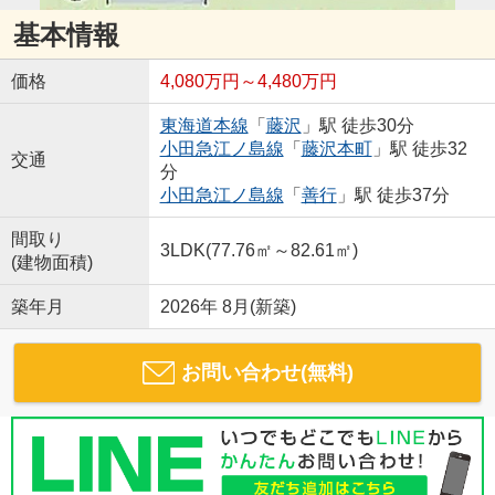
基本情報
価格
4,080万円～4,480万円
東海道本線
「
藤沢
」駅 徒歩30分
小田急江ノ島線
「
藤沢本町
」駅 徒歩32
交通
分
小田急江ノ島線
「
善行
」駅 徒歩37分
間取り
3LDK(77.76㎡～82.61㎡)
(建物面積)
築年月
2026年 8月(新築)
お問い合わせ(無料)