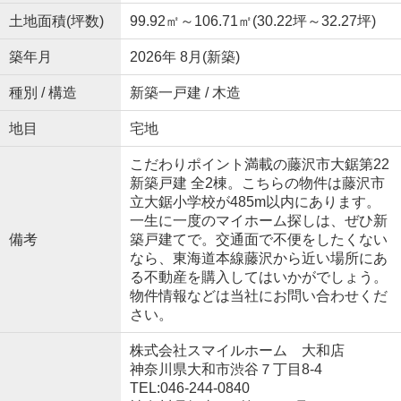
土地面積(坪数)
99.92㎡～106.71㎡(30.22坪～32.27坪)
築年月
2026年 8月(新築)
種別 / 構造
新築一戸建 / 木造
地目
宅地
こだわりポイント満載の藤沢市大鋸第22
新築戸建 全2棟。こちらの物件は藤沢市
立大鋸小学校が485m以内にあります。
一生に一度のマイホーム探しは、ぜひ新
備考
築戸建てで。交通面で不便をしたくない
なら、東海道本線藤沢から近い場所にあ
る不動産を購入してはいかがでしょう。
物件情報などは当社にお問い合わせくだ
さい。
株式会社スマイルホーム 大和店
神奈川県大和市渋谷７丁目8-4
TEL:046-244-0840