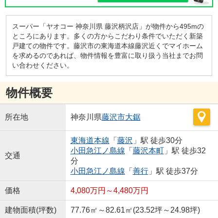
スーパー「ヤオコー 神奈川県 藤沢柄沢店」が物件から495mの
ところにあります。多くの方からこだわり条件でいただく新築
戸建ての物件です。藤沢市の東海道本線藤沢近くでマイホーム
を求めるのであれば、物件情報を豊富に取り扱う当社までお問
い合わせください。
物件概要
所在地
神奈川県
藤沢市
大鋸
東海道本線
「
藤沢
」駅 徒歩30分
小田急江ノ島線
「
藤沢本町
」駅 徒歩32
交通
分
小田急江ノ島線
「
善行
」駅 徒歩37分
価格
4,080万円～4,480万円
建物面積(坪数)
77.76㎡～82.61㎡(23.52坪～24.98坪)