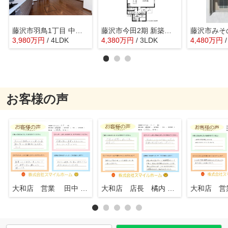
藤沢市羽鳥1丁目 中古戸建 全1棟
藤沢市今田2期 新築戸建 全1棟
3,980
万
円
/ 4LDK
4,380
万
円
/ 3LDK
4,480
万
円
お客様の声
大和店 営業 田中 知行
大和店 店長 橘内 英一