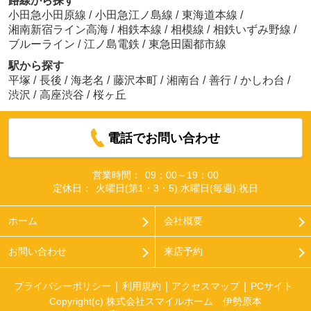
路線から探す
小田急小田原線
/
小田急江ノ島線
/
東海道本線
/
湘南新宿ライン高海
/
相鉄本線
/
相模線
/
相鉄いずみ野線
/
ブルーライン
/
江ノ島電鉄
/
東急田園都市線
駅から探す
平塚
/
長後
/
海老名
/
藤沢本町
/
湘南台
/
善行
/
かしわ台
/
渋沢
/
高座渋谷
/
桜ヶ丘
電話でお問い合わせ
営業時間：
09：00～19：00
定休日：
火曜日(第1・3・5).水曜日(毎週).祝日
ホーム
会社概要
お問い合わせ
来店予約
プライバシーポリシー
利用規約
アクセスマップ
PCサイト
Copyright(c) 株式会社スマイルホーム 伊勢原本