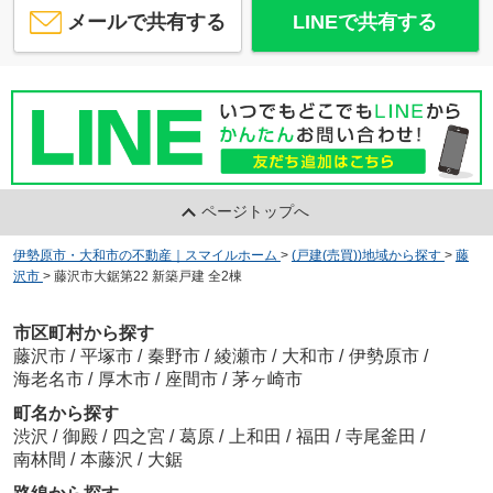
メールで共有する
LINEで共有する
ページトップへ
伊勢原市・大和市の不動産｜スマイルホーム
>
(戸建(売買))地域から探す
>
藤
沢市
>
藤沢市大鋸第22 新築戸建 全2棟
市区町村から探す
藤沢市
/
平塚市
/
秦野市
/
綾瀬市
/
大和市
/
伊勢原市
/
海老名市
/
厚木市
/
座間市
/
茅ヶ崎市
町名から探す
渋沢
/
御殿
/
四之宮
/
葛原
/
上和田
/
福田
/
寺尾釜田
/
南林間
/
本藤沢
/
大鋸