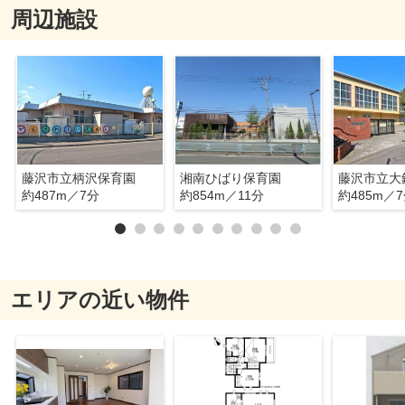
周辺施設
藤沢市立柄沢保育園
湘南ひばり保育園
藤沢市立大
約487m／7分
約854m／11分
約485m／
エリアの近い物件