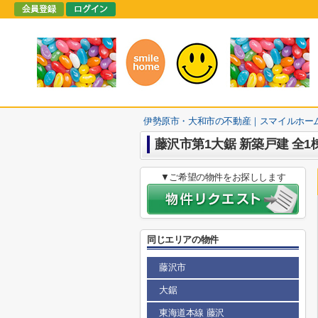
伊勢原市・大和市の不動産｜スマイルホー
藤沢市第1大鋸 新築戸建 全1
▼ご希望の物件をお探しします
同じエリアの物件
藤沢市
大鋸
東海道本線 藤沢