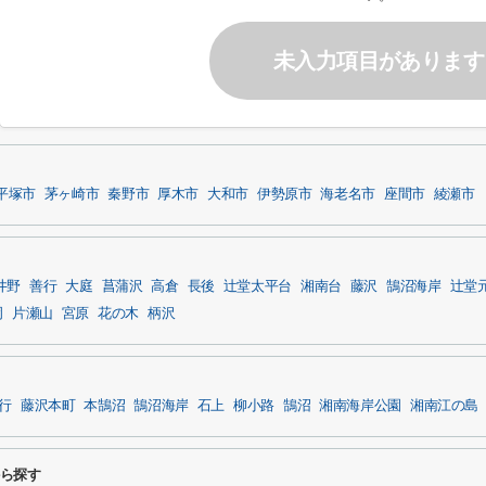
未入力項目があります
平塚市
茅ヶ崎市
秦野市
厚木市
大和市
伊勢原市
海老名市
座間市
綾瀬市
井野
善行
大庭
菖蒲沢
高倉
長後
辻堂太平台
湘南台
藤沢
鵠沼海岸
辻堂
岡
片瀬山
宮原
花の木
柄沢
行
藤沢本町
本鵠沼
鵠沼海岸
石上
柳小路
鵠沼
湘南海岸公園
湘南江の島
から探す