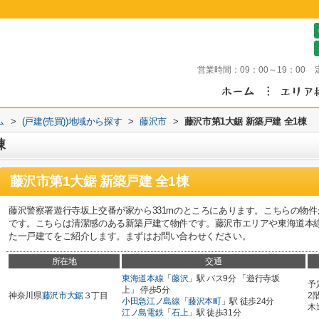
営業時間：
09：00～19：00
ム
>
(戸建(売買))地域から探す
>
藤沢市
>
藤沢市第1大鋸 新築戸建 全1棟
棟
藤沢市第1大鋸 新築戸建 全1棟
藤沢警察署遊行寺坂上交番が家から331mのところにあります。こちらの物件か
です。こちらは清潔感のある新築戸建て物件です。藤沢市エリアや東海道本
た一戸建てをご紹介します。まずはお問い合わせください。
所在地
交通
東海道本線
「
藤沢
」駅 バス9分 「遊行寺坂
予
上」 停歩5分
神奈川県
藤沢市
大鋸
３丁目
2
小田急江ノ島線
「
藤沢本町
」駅 徒歩24分
木
江ノ島電鉄
「
石上
」駅 徒歩31分