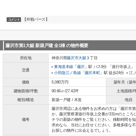
【外観パース】
コメント
藤沢市第1大鋸 新築戸建 全1棟
の物件概要
所在地
神奈川県
藤沢市
大鋸
３丁目
東海道本線
「
藤沢
」駅 バス9分 「遊行寺坂上」
交通
小田急江ノ島線
「
藤沢本町
」駅 徒歩24分
江
価格
5,080万円
築年月（築
建物面積/坪数
90.66㎡/27.42坪
土地面積/
種別/構造
新築一戸建 / 木造
地目
藤沢市周辺にある物件をお求めの方は「藤沢市第1
か。藤沢警察署遊行寺坂上交番が331mのとこ
備考
チラの新築の物件をご覧ください。移動時間を短
求めなら、当社にお任せください。多種多様な不
お探しの物件に出会えるでしょう。