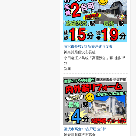
藤沢市長後3期 新築戸建 全3棟
神奈川県藤沢市長後
小田急江ノ島線「高座渋谷」駅 徒歩15
分
新築
藤沢市高倉 中古戸建 全1棟
神奈川県藤沢市高倉