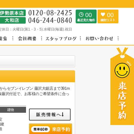
00
00
定休日：
火曜日(第1・3・5).水曜日(毎週).祝日
らセブンイレブン 藤沢大鋸店まで391m
線藤沢付近で、お客様のご希望条件に合っ
建物
販売情報へ
定
階建
造