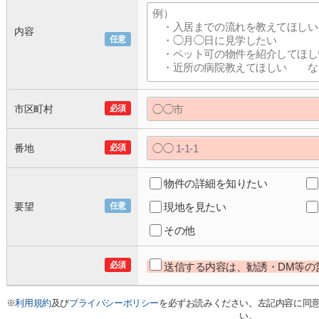
内容
任意
市区町村
必須
番地
必須
物件の詳細を知りたい
要望
任意
現地を見たい
その他
必須
送信する内容は、勧誘・DM等の
※
利用規約
及び
プライバシーポリシー
を必ずお読みください。左記内容に同
い。