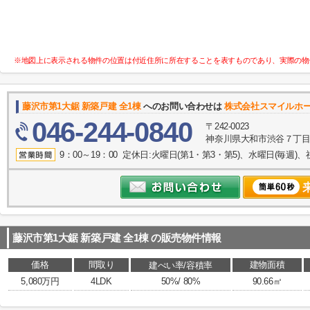
※地図上に表示される物件の位置は付近住所に所在することを表すものであり、実際の物
藤沢市第1大鋸 新築戸建 全1棟
へのお問い合わせは
株式会社スマイルホ
046-244-0840
〒242-0023
神奈川県大和市渋谷７丁目8
9：00～19：00 定休日:火曜日(第1・第3・第5)、水曜日(毎週)、
藤沢市第1大鋸 新築戸建 全1棟
の販売物件情報
価格
間取り
建物面積
建ぺい率/容積率
5,080万円
4LDK
50%/ 80%
90.66㎡