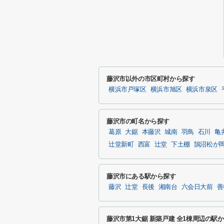
藤沢市以外の市区町村から探す
横浜市戸塚区
横浜市旭区
横浜市泉区
藤沢市の町名から探す
葛原
大鋸
本藤沢
城南
羽鳥
石川
亀
辻堂新町
西富
辻堂
下土棚
鵠沼松が
藤沢市にある駅から探す
藤沢
辻堂
長後
湘南台
六会日大前
善
藤沢市第1大鋸 新築戸建 全1棟周辺の駅