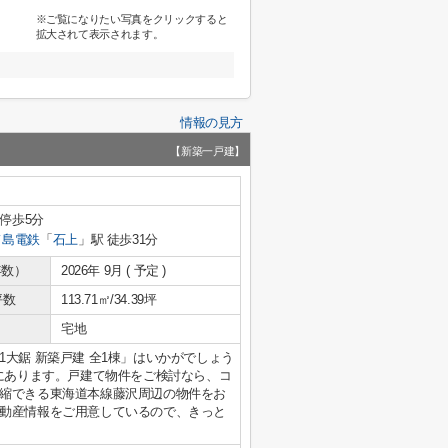
※ご覧になりたい写真をクリックすると
拡大されて表示されます。
情報の見方
【新築一戸建】
 停歩5分
ノ島電鉄
「
石上
」駅 徒歩31分
年数）
2026年 9月 ( 予定 )
坪数
113.71㎡/34.39坪
宅地
大鋸 新築戸建 全1棟」はいかがでしょう
ろにあります。戸建て物件をご検討なら、コ
縮できる東海道本線藤沢周辺の物件をお
動産情報をご用意しているので、きっと