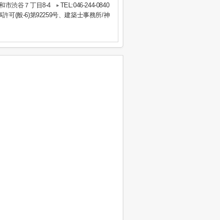
和市渋谷７丁目8-4
TEL:046-244-0840
事許可(般-6)第92259号、建築士事務所/神