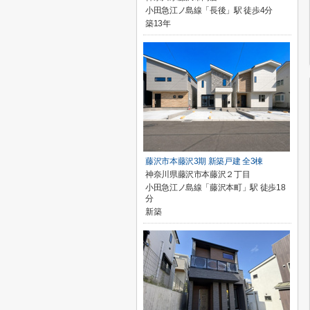
小田急江ノ島線「長後」駅 徒歩4分
築13年
藤沢市本藤沢3期 新築戸建 全3棟
神奈川県藤沢市本藤沢２丁目
小田急江ノ島線「藤沢本町」駅 徒歩18
分
新築