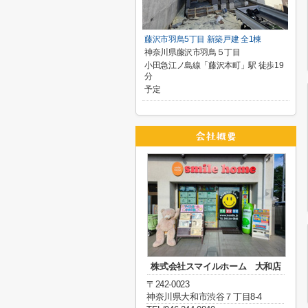
藤沢市羽鳥5丁目 新築戸建 全1棟
神奈川県藤沢市羽鳥５丁目
小田急江ノ島線「藤沢本町」駅 徒歩19
分
予定
株式会社スマイルホーム 大和店
〒242-0023
神奈川県大和市渋谷７丁目8-4