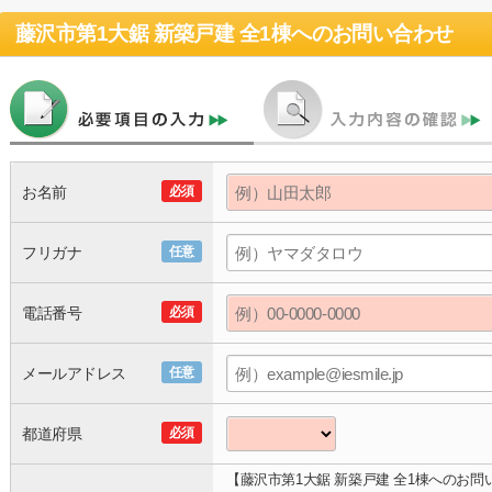
藤沢市第1大鋸 新築戸建 全1棟
へのお問い合わせ
お名前
必須
フリガナ
任意
電話番号
必須
メールアドレス
任意
都道府県
必須
【藤沢市第1大鋸 新築戸建 全1棟へのお問