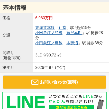
基本情報
価格
6,980万円
東海道本線
「
辻堂
」駅 徒歩15分
小田急江ノ島線
「
藤沢本町
」駅 徒歩28
交通
分
小田急江ノ島線
「
本鵠沼
」駅 徒歩38分
間取り
3LDK(90.72㎡)
(建物面積)
築年月
2026年 9月(予定)
お問い合わせ(無料)