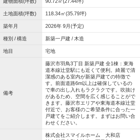
建物面積(坪数)
90.72㎡(27.44坪)
土地面積(坪数)
118.34㎡(35.79坪)
築年月
2026年 9月(予定)
種別 / 構造
新築一戸建 / 木造
地目
宅地
藤沢市羽鳥3丁目 新築戸建 全1棟：東海
道本線辻堂駅にも近くて便利。綺麗で清
潔感のある室内が新築戸建ての特徴で
す。前面道路6m以上は確保しているの
で車の出し入れもラクラクです。吹抜け
備考
があるため、空間を広く感じることがで
きます。藤沢市エリアや東海道本線辻堂
付近で、お客様のご希望条件に合った一
戸建てをご紹介します。まずはお問い合
わせください。
株式会社スマイルホーム 大和店