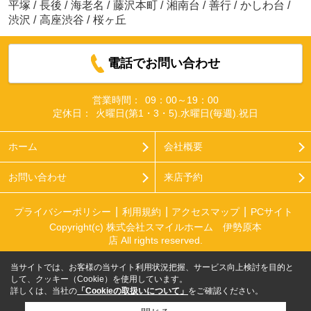
平塚
/
長後
/
海老名
/
藤沢本町
/
湘南台
/
善行
/
かしわ台
/
渋沢
/
高座渋谷
/
桜ヶ丘
電話でお問い合わせ
営業時間：
09：00～19：00
定休日：
火曜日(第1・3・5).水曜日(毎週).祝日
ホーム
会社概要
お問い合わせ
来店予約
プライバシーポリシー
利用規約
アクセスマップ
PCサイト
Copyright(c) 株式会社スマイルホーム 伊勢原本
店 All rights reserved.
当サイトでは、お客様の当サイト利用状況把握、サービス向上検討を目的と
して、クッキー（Cookie）を使用しています。
詳しくは、当社の
「Cookieの取扱いについて」
をご確認ください。