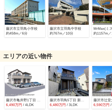
藤沢市立羽鳥小学校
藤沢市立羽鳥中学校
約458m／6分
約767m／10分
約1157m／
エリアの近い物件
藤沢市亀井野1丁目 新築戸建 全2棟
藤沢市羽鳥5丁目 新築戸建 全1棟
6,490
万
円
/ 4LDK
6,480
万
円
/ 3LDK
6,590
万
円