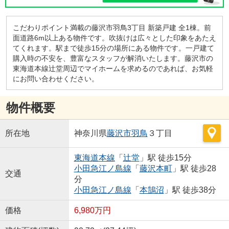
こだわりポイント満載の藤沢市羽鳥3丁目 新築戸建 全1棟。前
面道路6m以上ある物件です。吹抜けは広々とした印象をあたえ
てくれます。駅まで徒歩15分の場所にある物件です。一戸建て
購入時の不安を、豊富なスタッフが解消いたします。藤沢市の
東海道本線辻堂周辺でマイホームを求めるのであれば、お気軽
にお問い合わせください。
物件概要
所在地
神奈川県
藤沢市
羽鳥
３丁目
東海道本線
「
辻堂
」駅 徒歩15分
小田急江ノ島線
「
藤沢本町
」駅 徒歩28
交通
分
小田急江ノ島線
「
本鵠沼
」駅 徒歩38分
価格
6,980万円