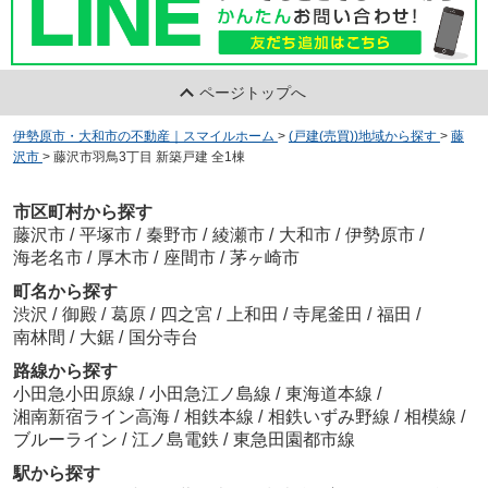
ページトップへ
伊勢原市・大和市の不動産｜スマイルホーム
>
(戸建(売買))地域から探す
>
藤
沢市
>
藤沢市羽鳥3丁目 新築戸建 全1棟
市区町村から探す
藤沢市
/
平塚市
/
秦野市
/
綾瀬市
/
大和市
/
伊勢原市
/
海老名市
/
厚木市
/
座間市
/
茅ヶ崎市
町名から探す
渋沢
/
御殿
/
葛原
/
四之宮
/
上和田
/
寺尾釜田
/
福田
/
南林間
/
大鋸
/
国分寺台
路線から探す
小田急小田原線
/
小田急江ノ島線
/
東海道本線
/
湘南新宿ライン高海
/
相鉄本線
/
相鉄いずみ野線
/
相模線
/
ブルーライン
/
江ノ島電鉄
/
東急田園都市線
駅から探す