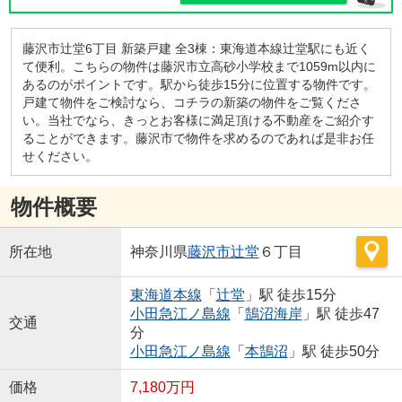
藤沢市辻堂6丁目 新築戸建 全3棟：東海道本線辻堂駅にも近く
て便利。こちらの物件は藤沢市立高砂小学校まで1059m以内に
あるのがポイントです。駅から徒歩15分に位置する物件です。
戸建て物件をご検討なら、コチラの新築の物件をご覧くださ
い。当社でなら、きっとお客様に満足頂ける不動産をご紹介す
ることができます。藤沢市で物件を求めるのであれば是非お任
せください。
物件概要
所在地
神奈川県
藤沢市
辻堂
６丁目
東海道本線
「
辻堂
」駅 徒歩15分
小田急江ノ島線
「
鵠沼海岸
」駅 徒歩47
交通
分
小田急江ノ島線
「
本鵠沼
」駅 徒歩50分
価格
7,180万円