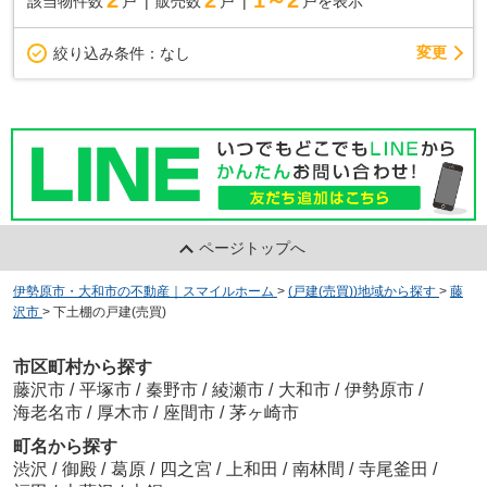
2
2
1～2
該当物件数
戸
販売数
戸
戸を表示
変更
絞り込み条件：
なし
ページトップへ
伊勢原市・大和市の不動産｜スマイルホーム
>
(戸建(売買))地域から探す
>
藤
沢市
>
下土棚の戸建(売買)
市区町村から探す
藤沢市
/
平塚市
/
秦野市
/
綾瀬市
/
大和市
/
伊勢原市
/
海老名市
/
厚木市
/
座間市
/
茅ヶ崎市
町名から探す
渋沢
/
御殿
/
葛原
/
四之宮
/
上和田
/
南林間
/
寺尾釜田
/