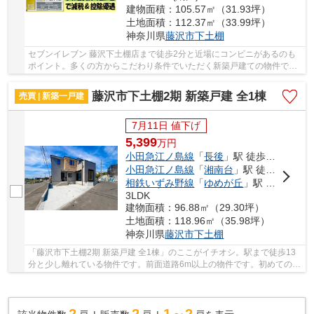
建物面積：105.57㎡（31.93坪）
土地面積：112.37㎡（33.99坪）
神奈川県
藤沢市
下土棚
セブンイレブン 藤沢下土棚店まで徒歩2分と近場にコンビニがあるのも
ポイント。多くの方からこだわり条件でいただく新築戸建ての物件で
す。冬でも暖かな空間を実現した東南側道路に面...
藤沢市下土棚2期 新築戸建 全1棟
売買 | 新築一戸建
7月11日 値下げ
5,399
万
円
小田急江ノ島線
「
長後
」駅 徒歩13分
小田急江ノ島線
「
湘南台
」駅 徒歩26分
相鉄いずみ野線
「
ゆめが丘
」駅 徒歩38分
3LDK
建物面積：96.88㎡（29.30坪）
土地面積：118.96㎡（35.98坪）
神奈川県
藤沢市
下土棚
「藤沢市下土棚2期 新築戸建 全1棟」のここがイチオシ。駅まで徒歩13
分と少し離れている物件です。前面道路6m以上の物件です。初めてのマ
イホームに新築戸建てはいかがでしょうか。充...