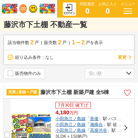
閲覧履歴
お気に入り
メニュー
0
0
藤沢市下土棚 不動産一覧
2
2
1～2
該当物件数
戸
販売数
戸
戸を表示
変更
絞り込み条件：
なし
販売物件のみ
藤沢市下土棚 新築戸建 全5棟
売買 | 新築一戸建
7月30日 値下げ
4,180
万
円
小田急江ノ島線
「
長後
」駅 バス7分 「山谷」 停歩2分
小田急江ノ島線
「
湘南台
」駅 徒歩39分
小田急江ノ島線
「
高座渋谷
」駅 徒歩52分
3LDK＋1S(納戸)