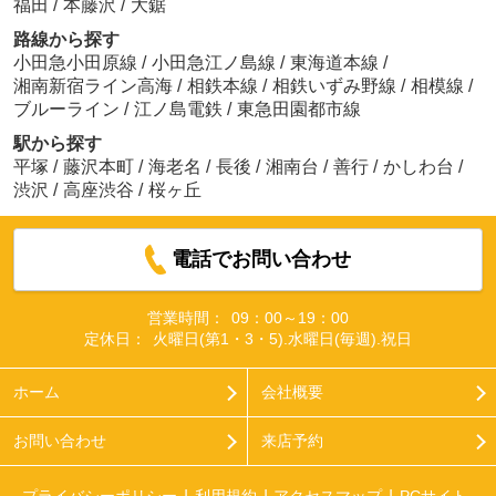
福田
/
本藤沢
/
大鋸
路線から探す
小田急小田原線
/
小田急江ノ島線
/
東海道本線
/
湘南新宿ライン高海
/
相鉄本線
/
相鉄いずみ野線
/
相模線
/
ブルーライン
/
江ノ島電鉄
/
東急田園都市線
駅から探す
平塚
/
藤沢本町
/
海老名
/
長後
/
湘南台
/
善行
/
かしわ台
/
渋沢
/
高座渋谷
/
桜ヶ丘
電話でお問い合わせ
営業時間：
09：00～19：00
定休日：
火曜日(第1・3・5).水曜日(毎週).祝日
ホーム
会社概要
お問い合わせ
来店予約