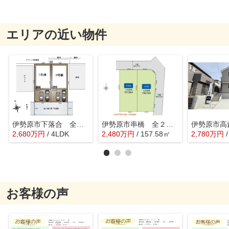
エリアの近い物件
伊勢原市下落合 全２棟 新築住宅
伊勢原市串橋 全２区画 建築条件ナシ売地
2,680
万
円
/ 4LDK
2,480
万
円
/ 157.58㎡
2,780
万
円
お客様の声