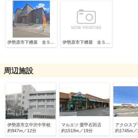
伊勢原市下糟屋 全５棟 新築住宅
伊勢原市下糟屋 全５棟 新築住宅
周辺施設
伊勢原市立中沢中学校
マルエツ 愛甲石田店
アクロスプ
約947m／12分
約1519m／19分
約1745m／