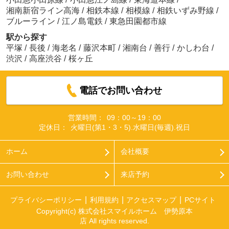
湘南新宿ライン高海
/
相鉄本線
/
相模線
/
相鉄いずみ野線
/
ブルーライン
/
江ノ島電鉄
/
東急田園都市線
駅から探す
平塚
/
長後
/
海老名
/
藤沢本町
/
湘南台
/
善行
/
かしわ台
/
渋沢
/
高座渋谷
/
桜ヶ丘
電話でお問い合わせ
営業時間：
09：00～19：00
定休日：
火曜日(第1・3・5).水曜日(毎週).祝日
ホーム
会社概要
お問い合わせ
来店予約
プライバシーポリシー
利用規約
アクセスマップ
PCサイト
Copyright(c) 株式会社スマイルホーム 伊勢原本
店 All rights reserved.