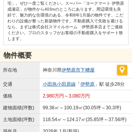
宅」。ぜひ一度ご覧ください。スーパー「ヨークマート 伊勢原
成瀬店」が物件から403mのところにあります。周辺環境も良
好で、魅力的な住環境のある、令和8年1月築の物件です。こだ
わりの設備が整った新築物件です。不動産購入で失敗を避ける
なら、まずは株式会社スマイルホーム 伊勢原本店までご連絡
ください。プロのスタッフがお客様の不動産購入をサポート致
します。
物件概要
所在地
神奈川県
伊勢原市
下糟屋
交通
小田急小田原線
「
伊勢原
」駅 徒歩28分
価格
2,980万円～3,080万円
建物面積(坪数)
99.36㎡～100.19㎡(30.05坪～30.3坪)
土地面積(坪数)
118.54㎡～124.17㎡(35.85坪～37.56坪)
築年月
2026年 1月(新築)