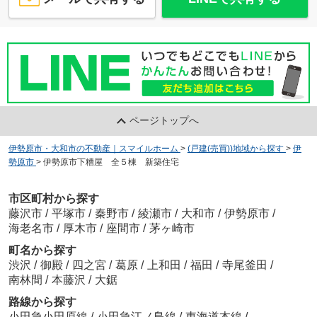
ページトップへ
伊勢原市・大和市の不動産｜スマイルホーム
>
(戸建(売買))地域から探す
>
伊
勢原市
>
伊勢原市下糟屋 全５棟 新築住宅
市区町村から探す
藤沢市
/
平塚市
/
秦野市
/
綾瀬市
/
大和市
/
伊勢原市
/
海老名市
/
厚木市
/
座間市
/
茅ヶ崎市
町名から探す
渋沢
/
御殿
/
四之宮
/
葛原
/
上和田
/
福田
/
寺尾釜田
/
南林間
/
本藤沢
/
大鋸
路線から探す
小田急小田原線
/
小田急江ノ島線
/
東海道本線
/