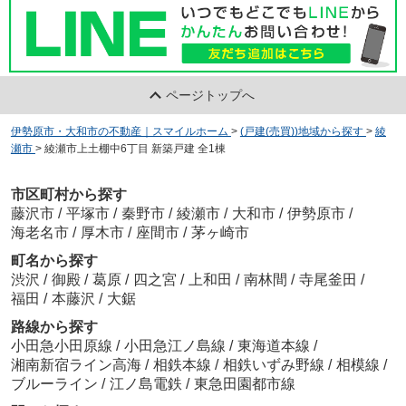
ページトップへ
伊勢原市・大和市の不動産｜スマイルホーム
>
(戸建(売買))地域から探す
>
綾
瀬市
>
綾瀬市上土棚中6丁目 新築戸建 全1棟
市区町村から探す
藤沢市
/
平塚市
/
秦野市
/
綾瀬市
/
大和市
/
伊勢原市
/
海老名市
/
厚木市
/
座間市
/
茅ヶ崎市
町名から探す
渋沢
/
御殿
/
葛原
/
四之宮
/
上和田
/
南林間
/
寺尾釜田
/
福田
/
本藤沢
/
大鋸
路線から探す
小田急小田原線
/
小田急江ノ島線
/
東海道本線
/
湘南新宿ライン高海
/
相鉄本線
/
相鉄いずみ野線
/
相模線
/
ブルーライン
/
江ノ島電鉄
/
東急田園都市線