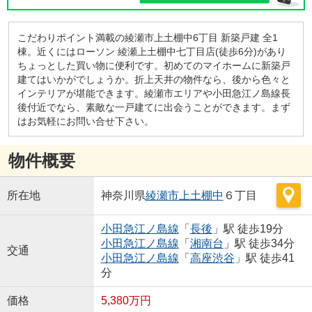
こだわりポイント満載の綾瀬市上土棚中6丁目 新築戸建 全1
棟。近くにはローソン 綾瀬上土棚中七丁目店(徒歩6分)があり
ちょっとした買い物に便利です。初めてのマイホームに新築戸
建てはいかがでしょうか。折上天井の物件なら、後から色々と
インテリアが堪能できます。綾瀬市エリアや小田急江ノ島線長
後付近でなら、素敵な一戸建てに出会うことができます。まず
はお気軽にお問い合せ下さい。
物件概要
所在地
神奈川県
綾瀬市
上土棚中
６丁目
小田急江ノ島線
「
長後
」駅 徒歩19分
小田急江ノ島線
「
湘南台
」駅 徒歩34分
交通
小田急江ノ島線
「
高座渋谷
」駅 徒歩41
分
価格
5,380万円