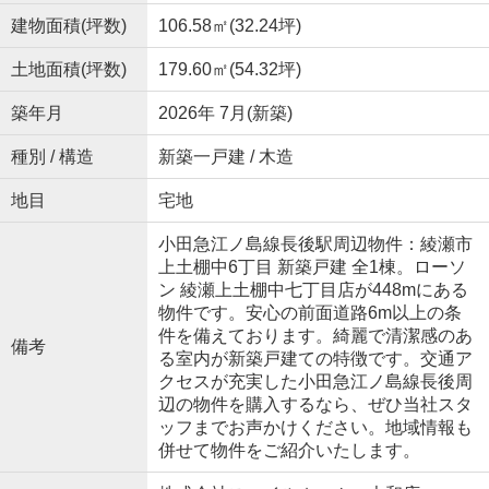
建物面積(坪数)
106.58㎡(32.24坪)
土地面積(坪数)
179.60㎡(54.32坪)
築年月
2026年 7月(新築)
種別 / 構造
新築一戸建 / 木造
地目
宅地
小田急江ノ島線長後駅周辺物件：綾瀬市
上土棚中6丁目 新築戸建 全1棟。ローソ
ン 綾瀬上土棚中七丁目店が448mにある
物件です。安心の前面道路6m以上の条
件を備えております。綺麗で清潔感のあ
備考
る室内が新築戸建ての特徴です。交通ア
クセスが充実した小田急江ノ島線長後周
辺の物件を購入するなら、ぜひ当社スタ
ッフまでお声かけください。地域情報も
併せて物件をご紹介いたします。