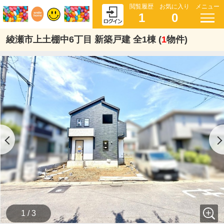
閲覧履歴
お気に入り
メニュー
1
0
綾瀬市上土棚中6丁目 新築戸建 全1棟 (
1
物件)
1 / 3