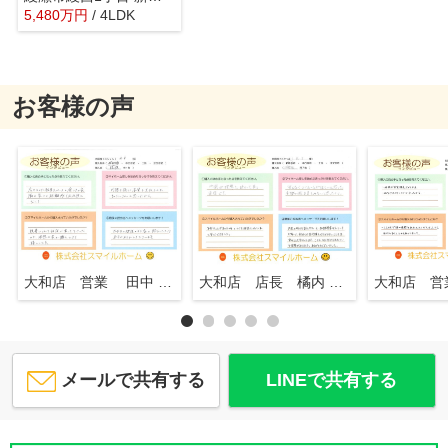
5,480
万
円
/ 4LDK
お客様の声
大和店 営業 田中 知行
大和店 店長 橘内 英一
メールで共有する
LINEで共有する