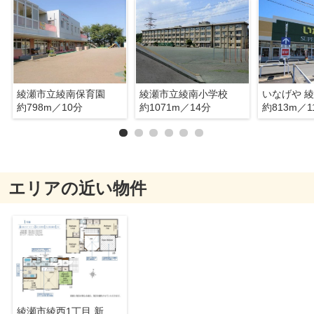
綾瀬市立綾南保育園
綾瀬市立綾南小学校
約798m／10分
約1071m／14分
約813m／1
エリアの近い物件
綾瀬市綾西1丁目 新築戸建 全1棟