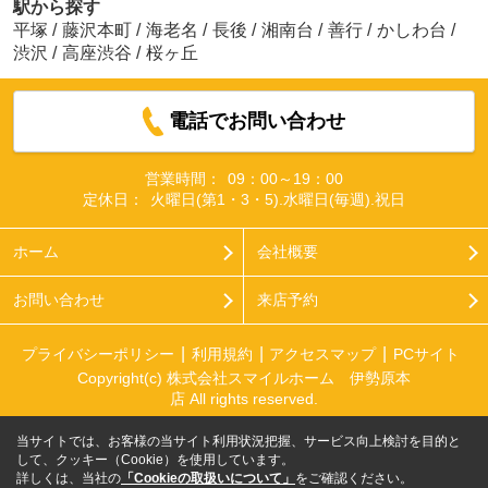
駅から探す
平塚
/
藤沢本町
/
海老名
/
長後
/
湘南台
/
善行
/
かしわ台
/
渋沢
/
高座渋谷
/
桜ヶ丘
電話でお問い合わせ
営業時間：
09：00～19：00
定休日：
火曜日(第1・3・5).水曜日(毎週).祝日
ホーム
会社概要
お問い合わせ
来店予約
プライバシーポリシー
利用規約
アクセスマップ
PCサイト
Copyright(c) 株式会社スマイルホーム 伊勢原本
店 All rights reserved.
当サイトでは、お客様の当サイト利用状況把握、サービス向上検討を目的と
して、クッキー（Cookie）を使用しています。
詳しくは、当社の
「Cookieの取扱いについて」
をご確認ください。