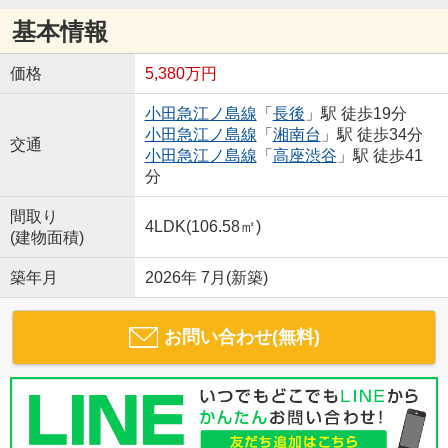
基本情報
価格
5,380万円
小田急江ノ島線
「
長後
」駅 徒歩19分
小田急江ノ島線
「
湘南台
」駅 徒歩34分
交通
小田急江ノ島線
「
高座渋谷
」駅 徒歩41
分
間取り
4LDK(106.58㎡)
(建物面積)
築年月
2026年 7月(新築)
お問い合わせ(無料)