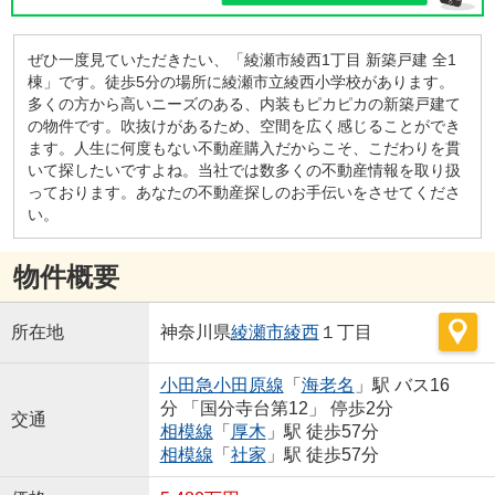
ぜひ一度見ていただきたい、「綾瀬市綾西1丁目 新築戸建 全1
棟」です。徒歩5分の場所に綾瀬市立綾西小学校があります。
多くの方から高いニーズのある、内装もピカピカの新築戸建て
の物件です。吹抜けがあるため、空間を広く感じることができ
ます。人生に何度もない不動産購入だからこそ、こだわりを貫
いて探したいですよね。当社では数多くの不動産情報を取り扱
っております。あなたの不動産探しのお手伝いをさせてくださ
い。
物件概要
所在地
神奈川県
綾瀬市
綾西
１丁目
小田急小田原線
「
海老名
」駅 バス16
分 「国分寺台第12」 停歩2分
交通
相模線
「
厚木
」駅 徒歩57分
相模線
「
社家
」駅 徒歩57分