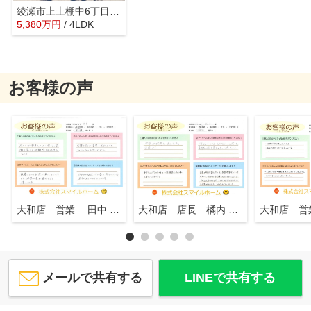
綾瀬市上土棚中6丁目 新築戸建 全1棟
5,380
万
円
/ 4LDK
お客様の声
大和店 営業 田中 知行
大和店 店長 橘内 英一
メールで共有する
LINEで共有する