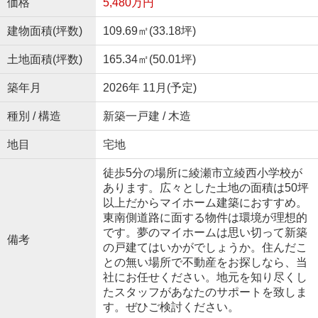
価格
5,480万円
建物面積(坪数)
109.69㎡(33.18坪)
土地面積(坪数)
165.34㎡(50.01坪)
築年月
2026年 11月(予定)
種別 / 構造
新築一戸建 / 木造
地目
宅地
徒歩5分の場所に綾瀬市立綾西小学校が
あります。広々とした土地の面積は50坪
以上だからマイホーム建築におすすめ。
東南側道路に面する物件は環境が理想的
です。夢のマイホームは思い切って新築
備考
の戸建てはいかがでしょうか。住んだこ
との無い場所で不動産をお探しなら、当
社にお任せください。地元を知り尽くし
たスタッフがあなたのサポートを致しま
す。ぜひご検討ください。