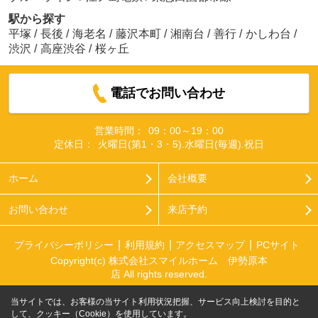
駅から探す
平塚
/
長後
/
海老名
/
藤沢本町
/
湘南台
/
善行
/
かしわ台
/
渋沢
/
高座渋谷
/
桜ヶ丘
電話でお問い合わせ
営業時間：
09：00～19：00
定休日：
火曜日(第1・3・5).水曜日(毎週).祝日
ホーム
会社概要
お問い合わせ
来店予約
プライバシーポリシー
利用規約
アクセスマップ
PCサイト
Copyright(c) 株式会社スマイルホーム 伊勢原本
店 All rights reserved.
当サイトでは、お客様の当サイト利用状況把握、サービス向上検討を目的と
して、クッキー（Cookie）を使用しています。