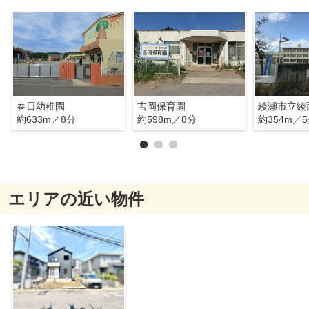
春日幼稚園
吉岡保育園
綾瀬市立綾
約633m／8分
約598m／8分
約354m／
エリアの近い物件