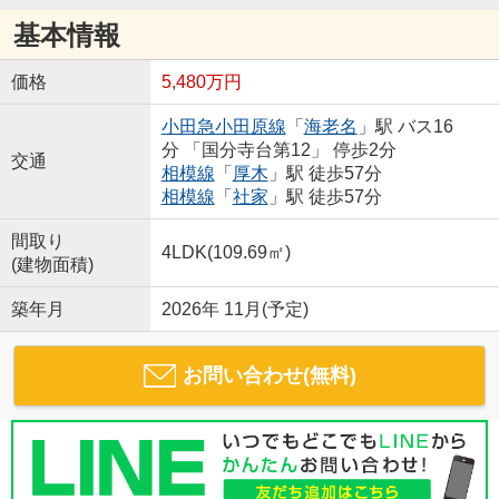
基本情報
価格
5,480万円
小田急小田原線
「
海老名
」駅 バス16
分 「国分寺台第12」 停歩2分
交通
相模線
「
厚木
」駅 徒歩57分
相模線
「
社家
」駅 徒歩57分
間取り
4LDK(109.69㎡)
(建物面積)
築年月
2026年 11月(予定)
お問い合わせ(無料)