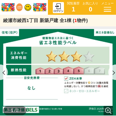
閲覧履歴
お気に入り
メニュー
1
0
綾瀬市綾西1丁目 新築戸建 全1棟 (
1
物件)
1 / 2