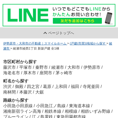
ページトップへ
伊勢原市・大和市の不動産｜スマイルホーム
>
(戸建(売買))地域から探す
>
綾
瀬市
>
綾瀬市綾西1丁目 新築戸建 全1棟
市区町村から探す
藤沢市
/
平塚市
/
秦野市
/
綾瀬市
/
大和市
/
伊勢原市
/
海老名市
/
厚木市
/
座間市
/
茅ヶ崎市
町名から探す
渋沢
/
御殿
/
四之宮
/
葛原
/
上和田
/
福田
/
寺尾釜田
/
南林間
/
本藤沢
/
大鋸
路線から探す
小田急小田原線
/
小田急江ノ島線
/
東海道本線
/
湘南新宿ライン高海
/
相鉄本線
/
相模線
/
相鉄いずみ野線
/
ブルーライン
/
江ノ島電鉄
/
東急田園都市線