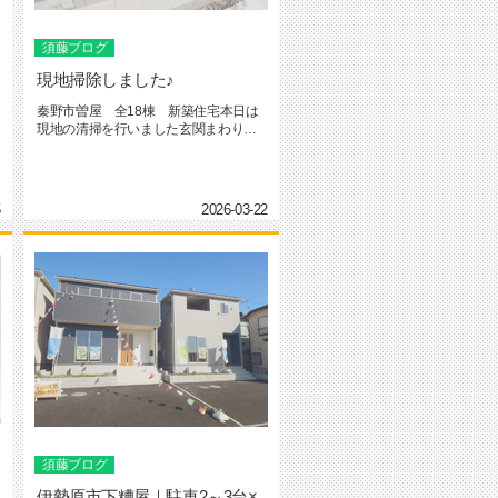
須藤ブログ
現地掃除しました♪
秦野市曽屋 全18棟 新築住宅本日は
現地の清掃を行いました玄関まわりや
外の洗い場など、気になるところ...
5
2026-03-22
須藤ブログ
伊勢原市下糟屋｜駐車2～3台×