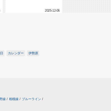
曽屋エリアに、全18区画の大型分...
3
2025-12-06
日
カレンダー
伊勢原
野線
/
相模線
/
ブルーライン
/