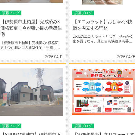
須藤ブログ
須藤ブログ
【伊勢原市上粕屋】完成済み×
【エコカラット】おしゃれ×快
価格変更！今が狙い目の新築住
適を両立する壁材
宅
LIXILのエコカラットとは？「せっかく
家を買うなら、見た目も快適さも妥協
【伊勢原市上粕屋】完成済み×価格変
したくない…」そんな方に人...
更！今が狙い目の新築住宅「完成して
から見たい派」の方へ。かなり良い...
2026-04-11
2026-04-0
須藤ブログ
須藤ブログ
【SUUMO掲載中】伊勢原市下
【2026年最新】窓リフォームす