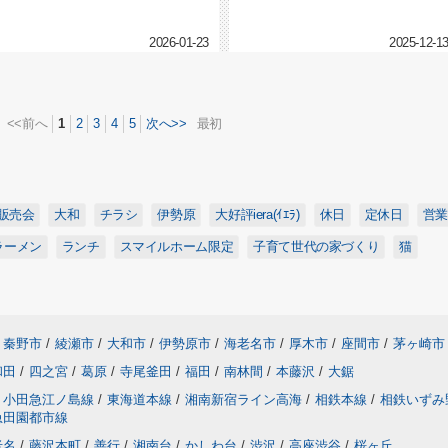
ぜひおすすめしたい、LIXIL...
リアに、新築分譲住宅・全8棟が...
2026-01-23
2025-12-1
<<前へ
1
2
3
4
5
次へ>>
最初
販売会
大和
チラシ
伊勢原
大好評iera(ｲｴﾗ)
休日
定休日
営業
ラーメン
ランチ
スマイルホーム限定
子育て世代の家づくり
猫
秦野市
/
綾瀬市
/
大和市
/
伊勢原市
/
海老名市
/
厚木市
/
座間市
/
茅ヶ崎市
和田
/
四之宮
/
葛原
/
寺尾釜田
/
福田
/
南林間
/
本藤沢
/
大鋸
小田急江ノ島線
/
東海道本線
/
湘南新宿ライン高海
/
相鉄本線
/
相鉄いずみ
急田園都市線
老名
/
藤沢本町
/
善行
/
湘南台
/
かしわ台
/
渋沢
/
高座渋谷
/
桜ヶ丘