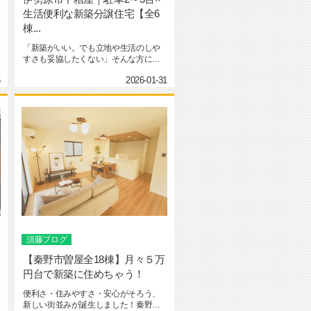
生活便利な新築分譲住宅【全6
棟...
「新築がいい。でも立地や生活のしや
すさも妥協したくない」そんな方にぜ
ひ知っていただきたい物件が、伊勢...
5
2026-01-31
須藤ブログ
【秦野市曽屋全18棟】月々５万
円台で新築に住めちゃう！
便利さ・住みやすさ・安心がそろう、
新しい街並みが誕生しました！秦野市