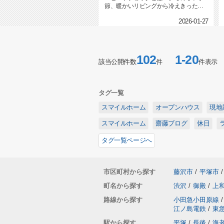
節、暖かいリビングから冷えきった浴
室へ移動するとき、急激な温度変化...
2026-01-27
102
1-20
該当公開件数
件
件表示
タグ一覧
スマイルホーム
オープンハウス
現地
スマイルホーム
齋藤ブログ
休日
タグ一覧ページへ
市区町村から探す
藤沢市
/
平塚市
/
町名から探す
渋沢
/
御殿
/
上
路線から探す
小田急小田原線
/
江ノ島電鉄
/
東
駅から探す
平塚
/
長後
/
海