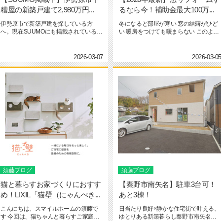
糟屋の新築戸建て2,980万円...
るなら今！補助金最大100万...
伊勢原市で新築戸建を探している方
冬になると部屋が寒い 窓の結露がひど
へ。現在SUUMOにも掲載されている**
い 暖房をつけても暖まらない このよう
伊勢原市下糟屋の新築分譲住宅...
なお悩みはありま...
2026-03-07
2026-03-0
須藤ブログ
須藤ブログ
猫と暮らすお家づくりにおすす
【秦野市南矢名】駐車3台可！
め！LIXIL「猫壁（にゃんぺき...
あと3棟！
こんにちは、スマイルホームの須藤で
日当たり良好×静かな住宅街で叶える、
す 今回は、猫ちゃんと暮らすご家庭に
ゆとりある新築暮らし秦野市南矢名エ