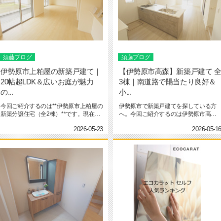
須藤ブログ
須藤ブログ
伊勢原市上粕屋の新築戸建て｜
【伊勢原市高森】新築戸建て 
20帖超LDK＆広いお庭が魅力
3棟｜南道路で陽当たり良好＆
の...
小...
今回ご紹介するのは**伊勢原市上粕屋の
伊勢原市で新築戸建てを探している方
新築分譲住宅（全2棟）**です。現在販
へ。今回ご紹介するのは伊勢原市高森
売中なのは2号棟 3,4...
第3 全3棟の新築分譲住宅です...
2026-05-23
2026-05-1