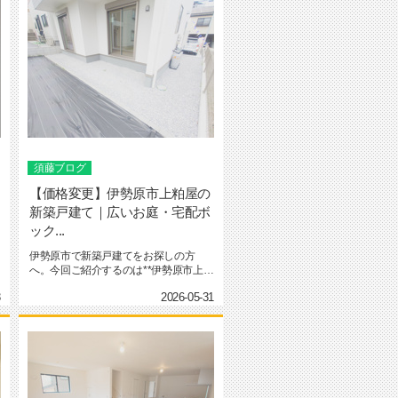
須藤ブログ
【価格変更】伊勢原市上粕屋の
新築戸建て｜広いお庭・宅配ボ
ック...
伊勢原市で新築戸建てをお探しの方
へ。今回ご紹介するのは**伊勢原市上粕
屋 全2棟の新築分譲住宅（2号...
3
2026-05-31