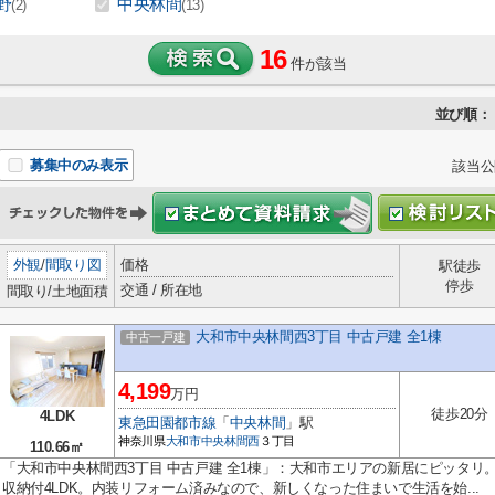
野
中央林間
(2)
(13)
16
件が該当
並び順：
募集中のみ表示
該当公
外観
/
間取り図
価格
駅徒歩
停歩
交通 / 所在地
間取り/土地面積
大和市中央林間西3丁目 中古戸建 全1棟
中古一戸建
4,199
万円
徒歩20分
4LDK
東急田園都市線
「
中央林間
」駅
神奈川県
大和市
中央林間西
３丁目
110.66㎡
「大和市中央林間西3丁目 中古戸建 全1棟」：大和市エリアの新居にピッタリ
収納付4LDK。内装リフォーム済みなので、新しくなった住まいで生活を始...