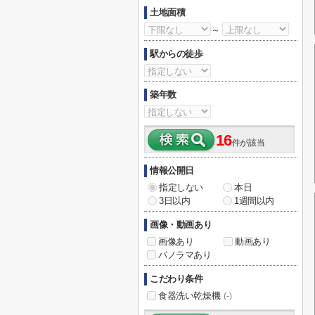
土地面積
～
駅からの徒歩
築年数
16
件が該当
情報公開日
指定しない
本日
3日以内
1週間以内
画像・動画あり
画像あり
動画あり
パノラマあり
こだわり条件
食器洗い乾燥機
(-)