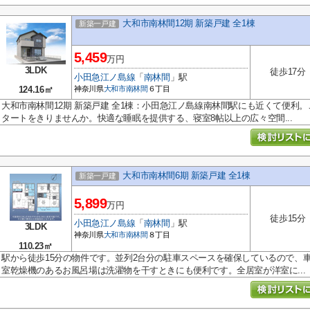
大和市南林間12期 新築戸建 全1棟
新築一戸建
5,459
万円
3LDK
徒歩17分
小田急江ノ島線
「
南林間
」駅
124.16㎡
神奈川県
大和市
南林間
６丁目
大和市南林間12期 新築戸建 全1棟：小田急江ノ島線南林間駅にも近くて便利
タートをきりませんか。快適な睡眠を提供する、寝室8帖以上の広々空間...
大和市南林間6期 新築戸建 全1棟
新築一戸建
5,899
万円
徒歩15分
小田急江ノ島線
「
南林間
」駅
3LDK
神奈川県
大和市
南林間
８丁目
110.23㎡
駅から徒歩15分の物件です。並列2台分の駐車スペースを確保しているので、
室乾燥機のあるお風呂場は洗濯物を干すときにも便利です。全居室が洋室に...