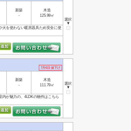
新築
木造
-
125.99㎡
選択
▼
や火を使わない暖房器具ため安全に使
7月6日 値下げ
新築
木造
選択
-
111.79㎡
▼
内が魅力の、4LDKの物件はこちら