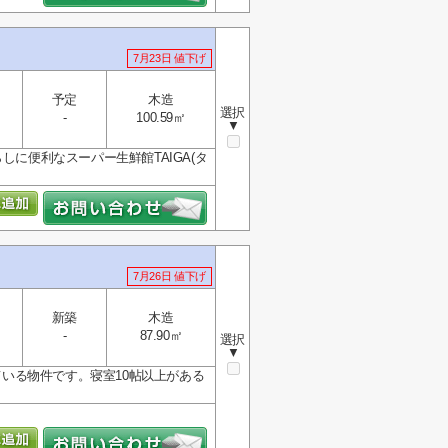
7月23日 値下げ
予定
木造
選択
-
100.59㎡
▼
しに便利なスーパー生鮮館TAIGA(タ
7月26日 値下げ
新築
木造
-
87.90㎡
選択
▼
ている物件です。寝室10帖以上がある