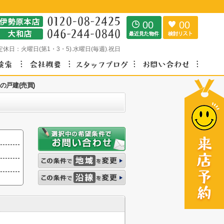
00
00
定休日：
火曜日(第1・3・5).水曜日(毎週).祝日
の戸建(売買)