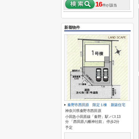
16
件が該当
新着物件
秦野市西田原 限定１棟 新築住宅
神奈川県秦野市西田原
小田急小田原線「秦野」駅 バス13
分 「西田原八幡神社前」 停歩2分
予定