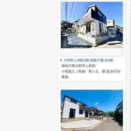
大和市上和田3期 新築戸建 全1棟
神奈川県大和市上和田
小田急江ノ島線「桜ヶ丘」駅 徒歩15分
新築