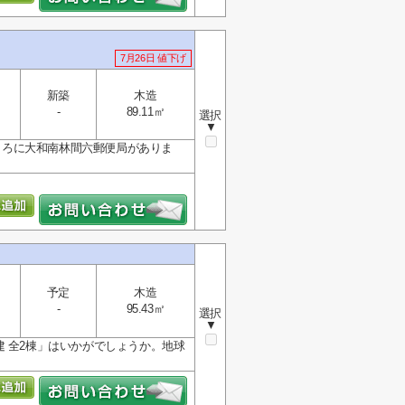
7月26日 値下げ
新築
木造
-
89.11㎡
選択
▼
ところに大和南林間六郵便局がありま
予定
木造
-
95.43㎡
選択
▼
 全2棟」はいかがでしょうか。地球