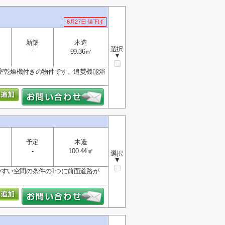
6月27日 値下げ
新築
木造
選択
-
99.36㎡
▼
室乾燥機付きの物件です。追焚機能浴
予定
木造
-
100.44㎡
選択
▼
すい空間の条件の1つに前面道路が