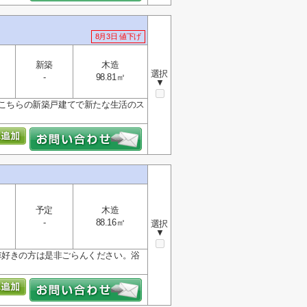
8月3日 値下げ
新築
木造
選択
-
98.81㎡
▼
。こちらの新築戸建てで新たな生活のス
予定
木造
-
88.16㎡
選択
▼
車好きの方は是非ごらんください。浴