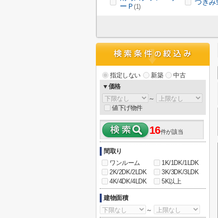
つきみ
ーＰ
(1)
指定しない
新築
中古
▼価格
～
値下げ物件
16
件が該当
間取り
ワンルーム
1K/1DK/1LDK
2K/2DK/2LDK
3K/3DK/3LDK
4K/4DK/4LDK
5K以上
建物面積
～