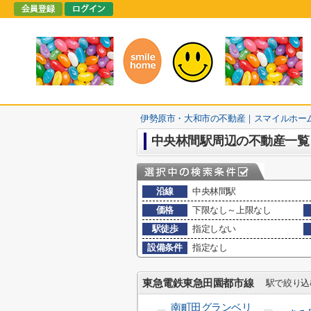
伊勢原市・大和市の不動産｜スマイルホー
中央林間駅周辺の不動産一覧
沿線
中央林間駅
価格
下限なし～上限なし
駅徒歩
指定しない
設備条件
指定なし
東急電鉄東急田園都市線
駅で絞り込
南町田グランベリ