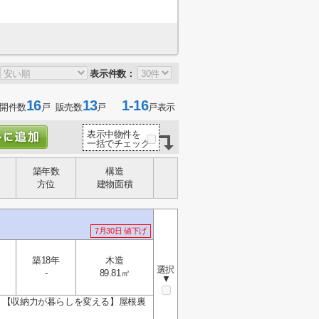
表示件数：
16
13
1-16
開件数
戸 販売数
戸
戸表示
表示中物件を
一括でチェック
築年数
構造
方位
建物面積
7月30日 値下げ
築18年
木造
選択
-
89.81㎡
▼
。【収納力が暮らしを変える】屋根裏