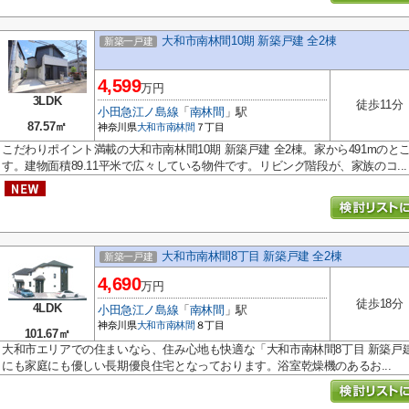
大和市南林間10期 新築戸建 全2棟
新築一戸建
4,599
万円
3LDK
徒歩11分
小田急江ノ島線
「
南林間
」駅
87.57㎡
神奈川県
大和市
南林間
７丁目
こだわりポイント満載の大和市南林間10期 新築戸建 全2棟。家から491mの
す。建物面積89.11平米で広々している物件です。リビング階段が、家族のコ...
大和市南林間8丁目 新築戸建 全2棟
新築一戸建
4,690
万円
徒歩18分
4LDK
小田急江ノ島線
「
南林間
」駅
神奈川県
大和市
南林間
８丁目
101.67㎡
大和市エリアでの住まいなら、住み心地も快適な「大和市南林間8丁目 新築戸建
にも家庭にも優しい長期優良住宅となっております。浴室乾燥機のあるお...