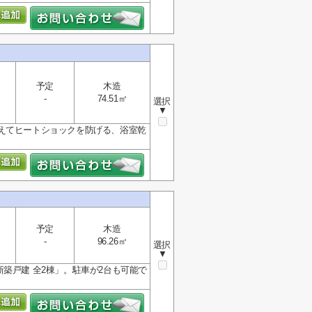
予定
木造
-
74.51㎡
選択
▼
えてヒートショックを防げる、浴室乾
予定
木造
-
96.26㎡
選択
▼
築戸建 全2棟」。駐車が2台も可能で