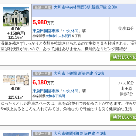
大和市中央林間西3期 新築戸建 全3棟
新築一戸建
5,980
万円
徒歩11分
4LDK
東急田園都市線
「
中央林間
」駅
＋1S(納戸)
神奈川県
大和市
中央林間西
５丁目
135.56㎡
湿気を残さずしっかりと衣類を乾燥させられるので生乾き臭も軽減される、浴
室は利便性が高いので、あって損はありません。機能的なリビング階段が...
大和市下鶴間 新築戸建 全2棟
新築一戸建
6,180
万円
バス10分
山王原
4LDK
東急田園都市線
「
中央林間
」駅
停歩2分
神奈川県
大和市
下鶴間
125.61㎡
ゆったりとした駐車スペースは、車を2台並列で停めることができます。住みや
6m以上あるところを入れてみては。角地なので日当たりも良く健康的な生活...
大和市鶴間4期 新築戸建 全1棟
新築一戸建