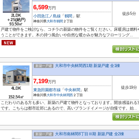
6,599
万円
徒歩5分
2LDK
小田急江ノ島線
「
鶴間
」駅
＋2S(納戸)
神奈川県
大和市
鶴間
２丁目
93.50㎡
戸建て物件をご検討なら、コチラの新築の物件をご覧ください。床暖房は燃料
うことができます。木の持つ風合いや自然な暖かみが魅力なフローリング...
大和市中央林間西1期 新築戸建 全1棟
新築一戸建
7,199
万円
徒歩19分
4LDK
東急田園都市線
「
中央林間
」駅
神奈川県
大和市
中央林間西
２丁目
152.54㎡
こだわりのある方も多い、新築の戸建て物件となっております。開放感溢れる室
です。こちらは都市近郊にあるので、高いブランドイメージが自慢です。始...
大和市南林間8丁目Ⅲ期 新築戸建 全2棟
新築一戸建