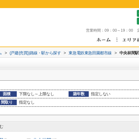
営業時間：
09：00～19：00
ム
>
(戸建(売買))路線・駅から探す
>
東急電鉄東急田園都市線
>
中央林間駅
面積
下限なし～上限なし
築年数
指定しない
間取り
指定なし
む