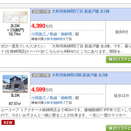
大和市南林間5丁目 新築戸建 全1棟
新築一戸建
4,390
2LDK
万円
＋1S(納戸)
徒歩6分
52.74㎡
小田急江ノ島線
「
南林間
」駅
神奈川県
大和市
南林間
５丁目
ぜひ一度見ていただきたい、「大和市南林間5丁目 新築戸建 全1棟」です。暮ら
イガ) 南林間店(スーパー)がこちらから440mのところにあります。階段を...
大和市南林間10期 新築戸建 全2棟
新築一戸建
4,599
万円
3LDK
徒歩11分
小田急江ノ島線
「
南林間
」駅
神奈川県
大和市
南林間
７丁目
87.57㎡
ユーコープ ミアクチーナ南林間店まで402mです。建物面積87.9平米で広々し
ので、小さいお子さんと一緒に寝ることが出来ます。一生に一度のマイホー...