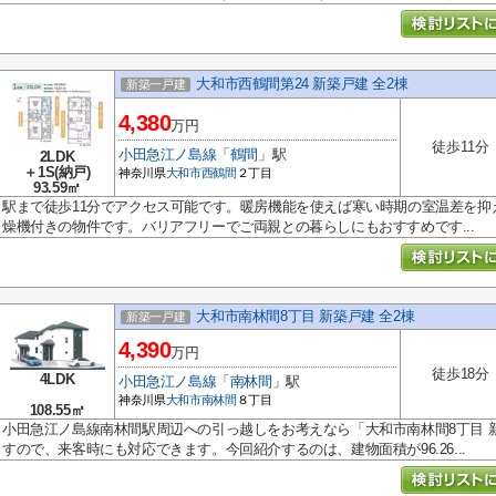
大和市西鶴間第24 新築戸建 全2棟
新築一戸建
4,380
万円
徒歩11分
小田急江ノ島線
「
鶴間
」駅
2LDK
＋1S(納戸)
神奈川県
大和市
西鶴間
２丁目
93.59㎡
駅まで徒歩11分でアクセス可能です。暖房機能を使えば寒い時期の室温差を抑
燥機付きの物件です。バリアフリーでご両親との暮らしにもおすすめです...
大和市南林間8丁目 新築戸建 全2棟
新築一戸建
4,390
万円
徒歩18分
4LDK
小田急江ノ島線
「
南林間
」駅
神奈川県
大和市
南林間
８丁目
108.55㎡
小田急江ノ島線南林間駅周辺への引っ越しをお考えなら「大和市南林間8丁目 新
すので、来客時にも対応できます。今回紹介するのは、建物面積が96.26...