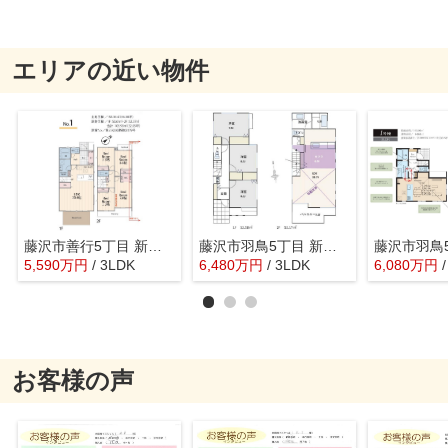
エリアの近い物件
藤沢市善行5丁目 新築戸建 全2棟
藤沢市羽鳥5丁目 新築戸建 全1棟
5,590
万
円
/ 3LDK
6,480
万
円
/ 3LDK
6,080
万
円
お客様の声