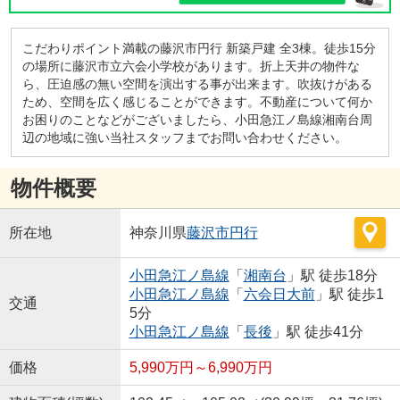
こだわりポイント満載の藤沢市円行 新築戸建 全3棟。徒歩15分
の場所に藤沢市立六会小学校があります。折上天井の物件な
ら、圧迫感の無い空間を演出する事が出来ます。吹抜けがある
ため、空間を広く感じることができます。不動産について何か
お困りのことなどがございましたら、小田急江ノ島線湘南台周
辺の地域に強い当社スタッフまでお問い合わせください。
物件概要
所在地
神奈川県
藤沢市
円行
小田急江ノ島線
「
湘南台
」駅 徒歩18分
小田急江ノ島線
「
六会日大前
」駅 徒歩1
交通
5分
小田急江ノ島線
「
長後
」駅 徒歩41分
価格
5,990万円～6,990万円