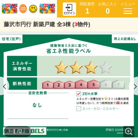
閲覧履歴
お気に入り
メニュー
1
0
藤沢市円行 新築戸建 全3棟 (
3
物件)
1 / 2