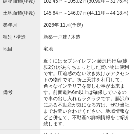
建物面積(坪数)
102.45㎡～105.02㎡(30.99坪～31.76坪)
土地面積(坪数)
145.84㎡～146.07㎡(44.11坪～44.18坪)
築年月
2026年 11月(予定)
種別 / 構造
新築一戸建 / 木造
地目
宅地
近くにはセブンイレブン 藤沢円行店(徒
歩2分)がありちょっとした買い物に便利
です。圧迫感のない吹き抜けがアクセン
トの物件です。折上天井を利用して、
色々なインテリアを楽しむ事が出来ま
備考
す。前面道路6m以上は確保しているの
で車の出し入れもラクラクです。藤沢市
にある不動産が気になる方は、ぜひ当社
までお問い合わせください。地域情報な
どと併せて、不動産の詳細情報をご紹介
致します。