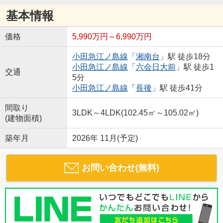
基本情報
価格
5,990万円～6,990万円
小田急江ノ島線
「
湘南台
」駅 徒歩18分
小田急江ノ島線
「
六会日大前
」駅 徒歩1
交通
5分
小田急江ノ島線
「
長後
」駅 徒歩41分
間取り
3LDK～4LDK(102.45㎡～105.02㎡)
(建物面積)
築年月
2026年 11月(予定)
お問い合わせ(無料)