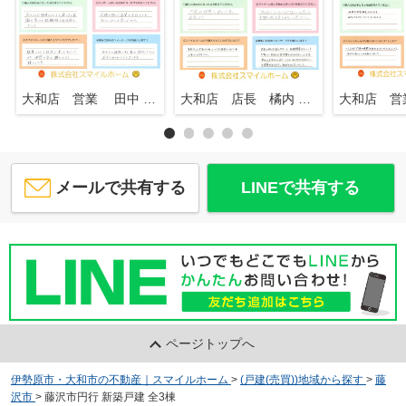
大和店 営業 田中 知行
大和店 店長 橘内 英一
メールで共有する
LINEで共有する
ページトップへ
伊勢原市・大和市の不動産｜スマイルホーム
>
(戸建(売買))地域から探す
>
藤
沢市
>
藤沢市円行 新築戸建 全3棟