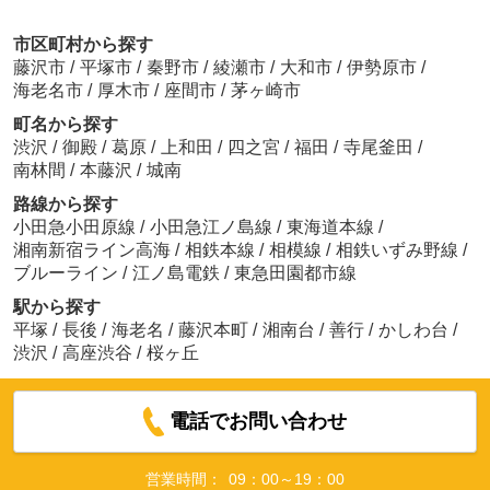
市区町村から探す
藤沢市
/
平塚市
/
秦野市
/
綾瀬市
/
大和市
/
伊勢原市
/
海老名市
/
厚木市
/
座間市
/
茅ヶ崎市
町名から探す
渋沢
/
御殿
/
葛原
/
上和田
/
四之宮
/
福田
/
寺尾釜田
/
南林間
/
本藤沢
/
城南
路線から探す
小田急小田原線
/
小田急江ノ島線
/
東海道本線
/
湘南新宿ライン高海
/
相鉄本線
/
相模線
/
相鉄いずみ野線
/
ブルーライン
/
江ノ島電鉄
/
東急田園都市線
駅から探す
平塚
/
長後
/
海老名
/
藤沢本町
/
湘南台
/
善行
/
かしわ台
/
渋沢
/
高座渋谷
/
桜ヶ丘
電話でお問い合わせ
営業時間：
09：00～19：00