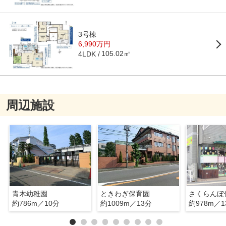
3号棟
6,990万円
105.02㎡
4LDK
周辺施設
青木幼稚園
ときわぎ保育園
さくらんぼ
約786m／10分
約1009m／13分
約978m／1