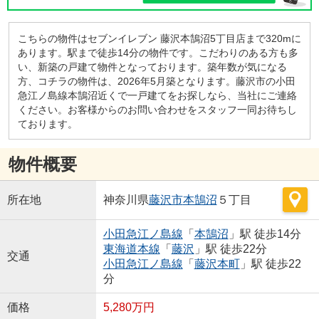
こちらの物件はセブンイレブン 藤沢本鵠沼5丁目店まで320mに
あります。駅まで徒歩14分の物件です。こだわりのある方も多
い、新築の戸建て物件となっております。築年数が気になる
方、コチラの物件は、2026年5月築となります。藤沢市の小田
急江ノ島線本鵠沼近くで一戸建てをお探しなら、当社にご連絡
ください。お客様からのお問い合わせをスタッフ一同お待ちし
ております。
物件概要
所在地
神奈川県
藤沢市
本鵠沼
５丁目
小田急江ノ島線
「
本鵠沼
」駅 徒歩14分
東海道本線
「
藤沢
」駅 徒歩22分
交通
小田急江ノ島線
「
藤沢本町
」駅 徒歩22
分
価格
5,280万円