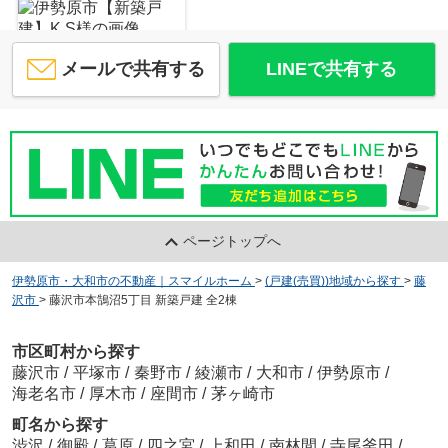
約652m／9分
メールで共有する
LINEで共有する
大和店 店長 橘内 英一
藤沢市花の木 新築戸建 全1棟
5,190
万
円
/ 4LDK
ページトップへ
大和店 営業 田中 知行
伊勢原市・大和市の不動産｜スマイルホーム
>
(戸建(売買))地域から探す
>
藤
沢市
>
藤沢市本鵠沼5丁目 新築戸建 全2棟
市区町村から探す
藤沢市
/
平塚市
/
秦野市
/
綾瀬市
/
大和市
/
伊勢原市
/
海老名市
/
厚木市
/
座間市
/
茅ヶ崎市
町名から探す
渋沢
/
御殿
/
葛原
/
四之宮
/
上和田
/
南林間
/
寺尾釜田
/