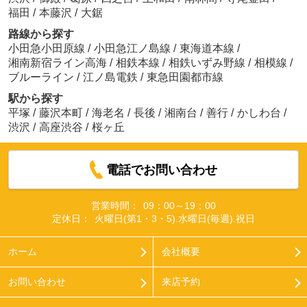
福田
/
本藤沢
/
大鋸
路線から探す
小田急小田原線
/
小田急江ノ島線
/
東海道本線
/
湘南新宿ライン高海
/
相鉄本線
/
相鉄いずみ野線
/
相模線
/
ブルーライン
/
江ノ島電鉄
/
東急田園都市線
株式会社スマイルホーム 伊勢原本店
駅から探す
平塚
/
藤沢本町
/
海老名
/
長後
/
湘南台
/
善行
/
かしわ台
/
渋沢
/
高座渋谷
/
桜ヶ丘
電話でお問い合わせ
株式会社スマイルホーム 伊勢原本店
営業時間：
09：00～19：00
定休日：
火曜日(第1・3・5).水曜日(毎週).祝日
ホーム
会社概要
お問い合わせ
来店予約