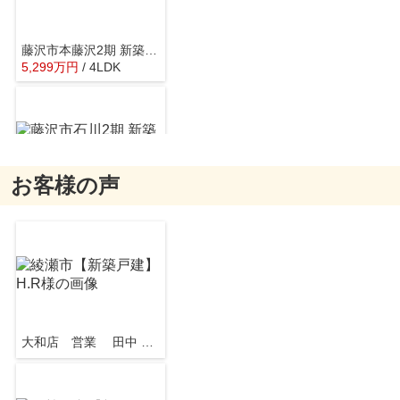
藤沢市本藤沢2期 新築戸建 全6棟
5,299
万
円
/ 4LDK
湘南T-SITE
約1042m／14分
お客様の声
藤沢市石川2期 新築戸建 全3棟
5,249
万
円
/ 2LDK
MrMax(ミスターマックス) 湘南藤沢店
約1022m／13分
大和店 営業 田中 知行
藤沢市長後19期 新築戸建 全2棟
4,950
万
円
/ 3LDK
湘南太平台病院