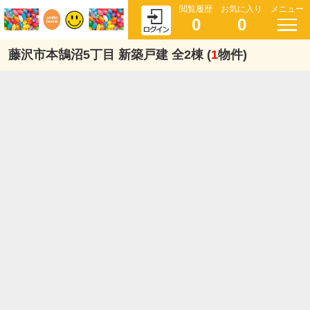
閲覧履歴
お気に入り
メニュー
0
0
藤沢市本鵠沼5丁目 新築戸建 全2棟 (
1
物件)