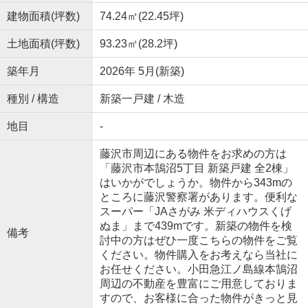
建物面積(坪数)
74.24㎡(22.45坪)
土地面積(坪数)
93.23㎡(28.2坪)
築年月
2026年 5月(新築)
種別 / 構造
新築一戸建 / 木造
地目
-
藤沢市周辺にある物件をお求めの方は
「藤沢市本鵠沼5丁目 新築戸建 全2棟」
はいかがでしょうか。物件から343mの
ところに藤沢警察署があります。便利な
スーパー「JAさがみ 米ディハウスくげ
ぬま」まで439mです。新築の物件を検
備考
討中の方はぜひ一度こちらの物件をご覧
ください。物件購入をお考えなら当社に
お任せください。小田急江ノ島線本鵠沼
周辺の不動産を豊富にご用意しておりま
すので、お客様に合った物件がきっと見