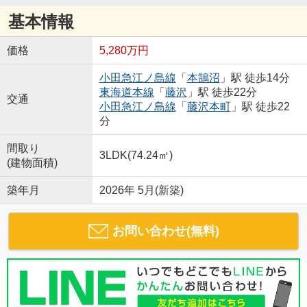
基本情報
価格
5,280万円
小田急江ノ島線
「
本鵠沼
」駅 徒歩14分
東海道本線
「
藤沢
」駅 徒歩22分
交通
小田急江ノ島線
「
藤沢本町
」駅 徒歩22
分
間取り
3LDK(74.24㎡)
(建物面積)
築年月
2026年 5月(新築)
お問い合わせ(無料)