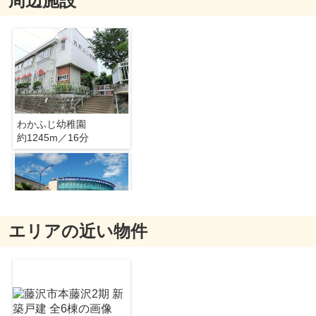
周辺施設
わかふじ幼稚園
約1245m／16分
エリアの近い物件
ラフィネ湘南モールフィル店
約965m／13分