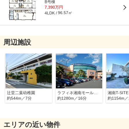
B号棟
7,390万円
96.57㎡
4LDK
周辺施設
辻堂二葉幼稚園
ラフィネ湘南モールフィル店
湘南T-SITE
約544m／7分
約1280m／16分
約1154m／
エリアの近い物件