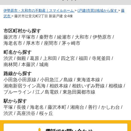
伊勢原市・大和市の不動産｜スマイルホーム
>
(戸建(売買))地域から探す
>
藤
沢市
>
藤沢市辻堂元町2丁目 新築戸建 全4棟
市区町村から探す
藤沢市
/
平塚市
/
秦野市
/
綾瀬市
/
大和市
/
伊勢原市
/
海老名市
/
厚木市
/
座間市
/
茅ヶ崎市
町名から探す
渋沢
/
御殿
/
葛原
/
上和田
/
四之宮
/
福田
/
寺尾釜田
/
南林間
/
本藤沢
/
城南
路線から探す
小田急小田原線
/
小田急江ノ島線
/
東海道本線
/
湘南新宿ライン高海
/
相鉄本線
/
相鉄いずみ野線
/
相模線
/
ブルーライン
/
江ノ島電鉄
/
東急田園都市線
駅から探す
平塚
/
長後
/
海老名
/
藤沢本町
/
湘南台
/
善行
/
かしわ台
/
渋沢
/
高座渋谷
/
桜ヶ丘