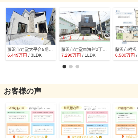
藤沢市辻堂太平台5期 新築戸建 全2棟
藤沢市辻堂東海岸2丁目Ⅲ 新築戸建 全1棟
6,449
万
円
/ 3LDK
7,290
万
円
/ 1LDK
6,580
万
円
お客様の声