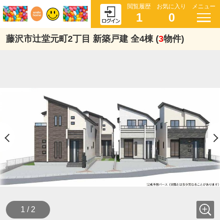
閲覧履歴
お気に入り
メニュー
1
0
藤沢市辻堂元町2丁目 新築戸建 全4棟 (
3
物件)
1 / 2