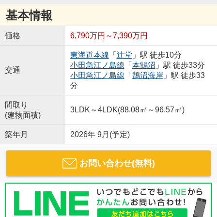
基本情報
価格
6,790万円～7,390万円
東海道本線
「
辻堂
」駅 徒歩10分
小田急江ノ島線
「
本鵠沼
」駅 徒歩33分
交通
小田急江ノ島線
「
鵠沼海岸
」駅 徒歩33
分
間取り
3LDK～4LDK(88.08㎡～96.57㎡)
(建物面積)
築年月
2026年 9月(予定)
お問い合わせ(無料)