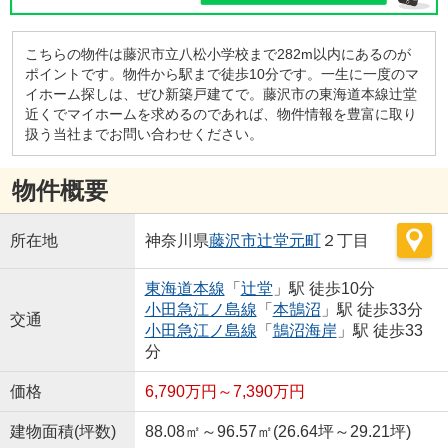
こちらの物件は藤沢市立八松小学校まで282m以内にあるのが
ポイントです。物件から駅まで徒歩10分です。一生に一度のマ
イホーム探しは、ぜひ新築戸建てで。藤沢市の東海道本線辻堂
近くでマイホームを求めるのであれば、物件情報を豊富に取り
扱う当社までお問い合わせください。
物件概要
所在地
神奈川県
藤沢市
辻堂元町
２丁目
東海道本線
「
辻堂
」駅 徒歩10分
小田急江ノ島線
「
本鵠沼
」駅 徒歩33分
交通
小田急江ノ島線
「
鵠沼海岸
」駅 徒歩33
分
価格
6,790万円～7,390万円
建物面積(坪数)
88.08㎡～96.57㎡(26.64坪～29.21坪)