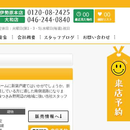
00
00
定休日：
火曜日(第1・3・5).水曜日(毎週).祝日
ホームに新築戸建てはいかがでしょうか。折
視している方に適した南側道路になりま
線つきみ野周辺の地域に強い当社スタッフ
建物
販売情報へ
定
階建