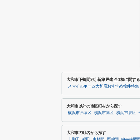
大和市下鶴間9期 新築戸建 全1棟に関す
スマイルホーム大和店おすすめ物件特集
大和市以外の市区町村から探す
横浜市戸塚区
横浜市旭区
横浜市泉区
大和市の町名から探す
上和田
福田
南林間
西鶴間
中央林間