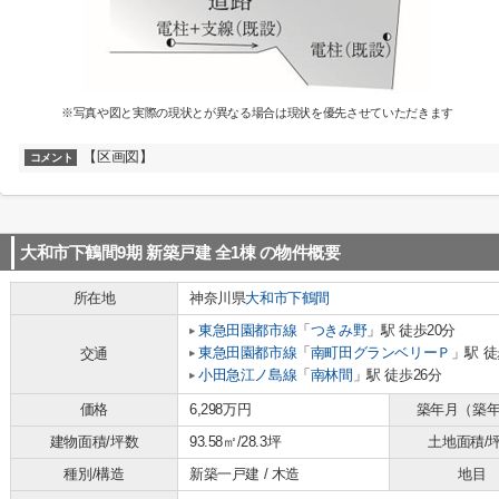
※写真や図と実際の現状とが異なる場合は現状を優先させていただきます
【区画図】
コメント
大和市下鶴間9期 新築戸建 全1棟
の物件概要
所在地
神奈川県
大和市
下鶴間
東急田園都市線
「
つきみ野
」駅 徒歩20分
東急田園都市線
「
南町田グランベリーＰ
」駅 徒
交通
小田急江ノ島線
「
南林間
」駅 徒歩26分
価格
6,298万円
築年月（築
建物面積/坪数
93.58㎡/28.3坪
土地面積/
種別/構造
新築一戸建 / 木造
地目