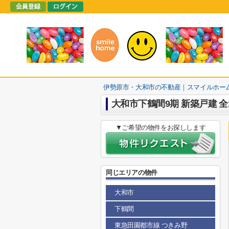
伊勢原市・大和市の不動産｜スマイルホー
大和市下鶴間9期 新築戸建 全
▼ご希望の物件をお探しします
同じエリアの物件
大和市
下鶴間
東急田園都市線 つきみ野