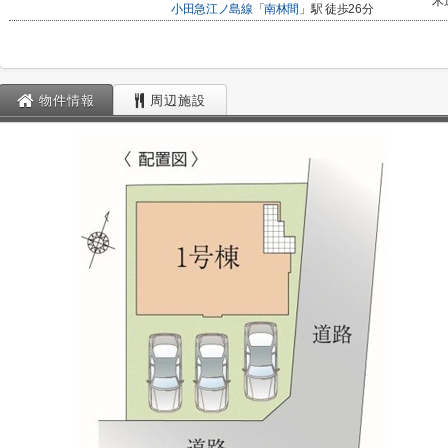
木
小田急江ノ島線
「
南林間
」駅 徒歩26分
物件情報
周辺施設