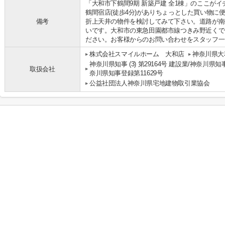
「大和市下鶴間9期 新築戸建 全1棟」のここが
鶴間宿店(徒歩4分)がありちょっとした買い物に
備考
折上天井の物件を検討してみて下さい。道路が南
いです。大和市の東急田園都市線つきみ野近くで
ださい。お客様からのお問い合わせをスタッフ一
株式会社スマイルホーム 大和店
神奈川県大
神奈川県知事 (3) 第29164号 建設業/神奈川県知
取扱会社
奈川県知事登録第11629号
公益社団法人神奈川県宅地建物取引業協会