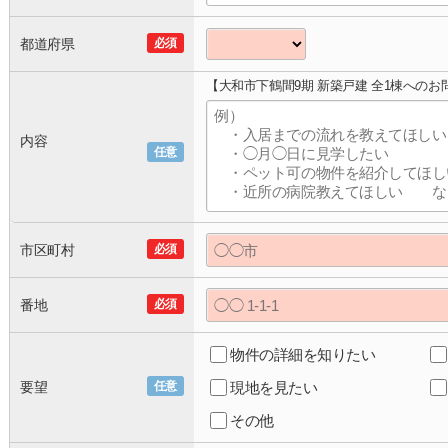
都道府県
必須
【大和市下鶴間9期 新築戸建 全1棟へのお
内容
任意
市区町村
必須
番地
必須
物件の詳細を知りたい
要望
任意
現地を見たい
その他