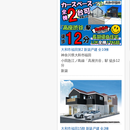
大和市福田第2 新築戸建 全10棟
神奈川県大和市福田
小田急江ノ島線「高座渋谷」駅 徒歩12
分
新築
大和市福田15期 新築戸建 全2棟