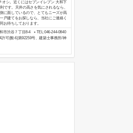
イチオシ。近くにはセブンイレブン 大和下
便利です。天井の高さを気にされるなら、
側に面しているので、とてもニーズが高
一戸建てをお探しなら、当社にご連絡く
同お待ちしております。
和市渋谷７丁目8-4
TEL:046-244-0840
事許可(般-6)第92259号、建築士事務所/神