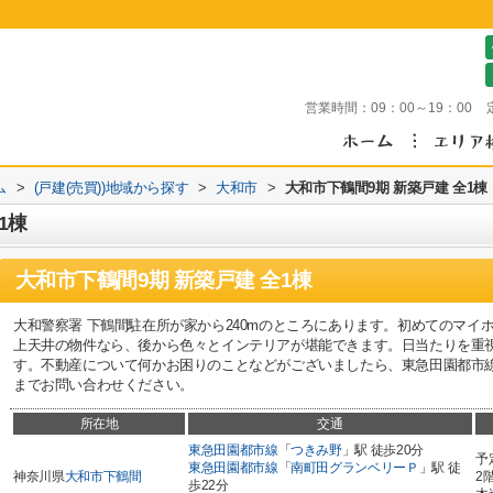
営業時間：
09：00～19：00
ム
>
(戸建(売買))地域から探す
>
大和市
>
大和市下鶴間9期 新築戸建 全1棟
1棟
大和市下鶴間9期 新築戸建 全1棟
大和警察署 下鶴間駐在所が家から240mのところにあります。初めてのマイ
上天井の物件なら、後から色々とインテリアが堪能できます。日当たりを重
す。不動産について何かお困りのことなどがございましたら、東急田園都市
までお問い合わせください。
所在地
交通
東急田園都市線
「
つきみ野
」駅 徒歩20分
予
東急田園都市線
「
南町田グランベリーＰ
」駅 徒
神奈川県
大和市
下鶴間
2
歩22分