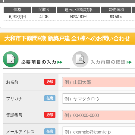
価格
間取り
建物面積
建ぺい率/容積率
6,298万円
4LDK
50%/ 80%
93.58㎡
大和市下鶴間9期 新築戸建 全1棟
へのお問い合わせ
お名前
必須
フリガナ
任意
電話番号
必須
メールアドレス
任意