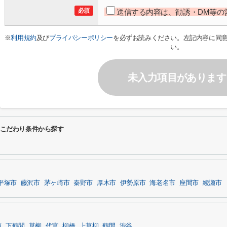
必須
送信する内容は、勧誘・DM等の
※
利用規約
及び
プライバシーポリシー
を必ずお読みください。左記内容に同
い。
未入力項目があります
るこだわり条件から探す
平塚市
藤沢市
茅ヶ崎市
秦野市
厚木市
伊勢原市
海老名市
座間市
綾瀬市
西
下鶴間
草柳
代官
柳橋
上草柳
鶴間
渋谷