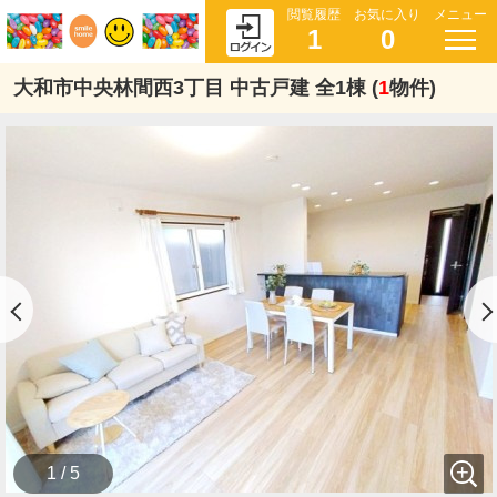
閲覧履歴
お気に入り
メニュー
1
0
大和市中央林間西3丁目 中古戸建 全1棟 (
1
物件)
1 / 5