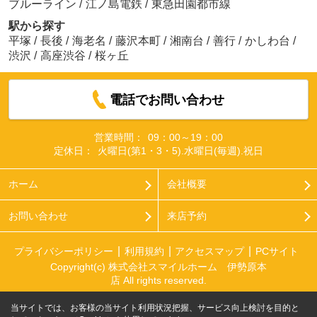
ブルーライン
/
江ノ島電鉄
/
東急田園都市線
駅から探す
平塚
/
長後
/
海老名
/
藤沢本町
/
湘南台
/
善行
/
かしわ台
/
渋沢
/
高座渋谷
/
桜ヶ丘
電話でお問い合わせ
営業時間：
09：00～19：00
定休日：
火曜日(第1・3・5).水曜日(毎週).祝日
ホーム
会社概要
お問い合わせ
来店予約
プライバシーポリシー
利用規約
アクセスマップ
PCサイト
Copyright(c) 株式会社スマイルホーム 伊勢原本
店 All rights reserved.
当サイトでは、お客様の当サイト利用状況把握、サービス向上検討を目的と