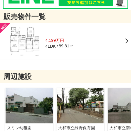
販売物件一覧
-
4,199万円
89.81㎡
4LDK
周辺施設
スミレ幼稚園
大和市立緑野保育園
大和市立南