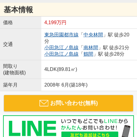
基本情報
価格
4,199万円
東急田園都市線
「
中央林間
」駅 徒歩20
分
交通
小田急江ノ島線
「
南林間
」駅 徒歩21分
小田急江ノ島線
「
鶴間
」駅 徒歩28分
間取り
4LDK(89.81㎡)
(建物面積)
築年月
2008年 6月(築18年)
お問い合わせ(無料)