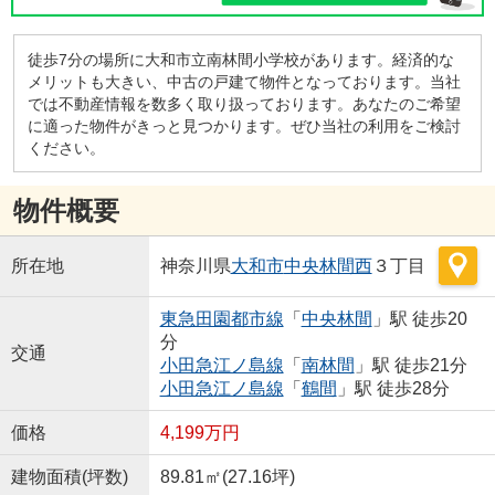
徒歩7分の場所に大和市立南林間小学校があります。経済的な
メリットも大きい、中古の戸建て物件となっております。当社
では不動産情報を数多く取り扱っております。あなたのご希望
に適った物件がきっと見つかります。ぜひ当社の利用をご検討
ください。
物件概要
所在地
神奈川県
大和市
中央林間西
３丁目
東急田園都市線
「
中央林間
」駅 徒歩20
分
交通
小田急江ノ島線
「
南林間
」駅 徒歩21分
小田急江ノ島線
「
鶴間
」駅 徒歩28分
価格
4,199万円
建物面積(坪数)
89.81㎡(27.16坪)