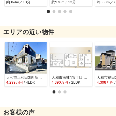
約964m／13分
約976m／13分
約553m／
エリアの近い物件
大和市上和田3期 新築戸建 全1棟
大和市南林間5丁目 新築戸建 全1棟
4,299
万
円
/ 4LDK
4,390
万
円
/ 2LDK
4,398
万
円
お客様の声