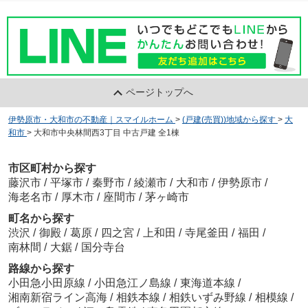
ページトップへ
伊勢原市・大和市の不動産｜スマイルホーム
>
(戸建(売買))地域から探す
>
大
和市
>
大和市中央林間西3丁目 中古戸建 全1棟
市区町村から探す
藤沢市
/
平塚市
/
秦野市
/
綾瀬市
/
大和市
/
伊勢原市
/
海老名市
/
厚木市
/
座間市
/
茅ヶ崎市
町名から探す
渋沢
/
御殿
/
葛原
/
四之宮
/
上和田
/
寺尾釜田
/
福田
/
南林間
/
大鋸
/
国分寺台
路線から探す
小田急小田原線
/
小田急江ノ島線
/
東海道本線
/
湘南新宿ライン高海
/
相鉄本線
/
相鉄いずみ野線
/
相模線
/