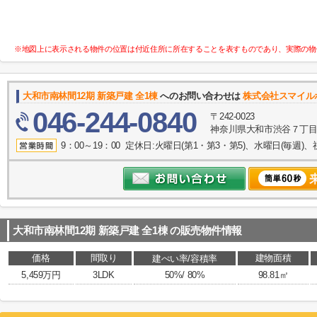
※地図上に表示される物件の位置は付近住所に所在することを表すものであり、実際の物
大和市南林間12期 新築戸建 全1棟
へのお問い合わせは
株式会社スマイル
046-244-0840
〒242-0023
神奈川県大和市渋谷７丁目8
9：00～19：00 定休日:火曜日(第1・第3・第5)、水曜日(毎週)、
大和市南林間12期 新築戸建 全1棟
の販売物件情報
価格
間取り
建物面積
建ぺい率/容積率
5,459万円
3LDK
50%/ 80%
98.81㎡