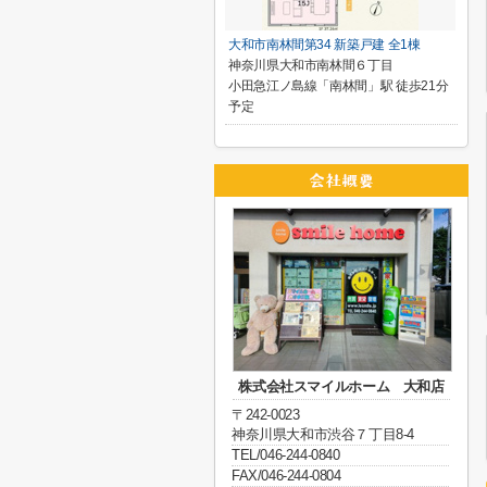
大和市南林間第34 新築戸建 全1棟
神奈川県大和市南林間６丁目
小田急江ノ島線「南林間」駅 徒歩21分
予定
株式会社スマイルホーム 大和店
〒242-0023
神奈川県大和市渋谷７丁目8-4
TEL/046-244-0840
FAX/046-244-0804