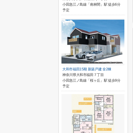
小田急江ノ島線「南林間」駅 徒歩6分
予定
大和市福田15期 新築戸建 全2棟
神奈川県大和市福田７丁目
小田急江ノ島線「桜ヶ丘」駅 徒歩9分
予定