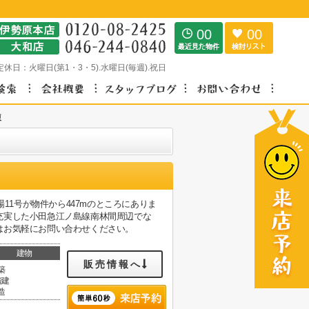
00
00
定休日：
火曜日(第1・3・5).水曜日(毎週).祝日
棟
11号が物件から447mのところにありま
充実した小田急江ノ島線南林間周辺でな
はお気軽にお問い合わせください。
建物
販売情報へ
築
階建
造