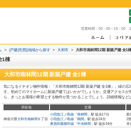
営業時間：
09：00～19：00
ム
>
(戸建(売買))地域から探す
>
大和市
>
大和市南林間12期 新築戸建 全1
全1棟
大和市南林間12期 新築戸建 全1棟
気になるイチオシ物件情報：「大和市南林間12期 新築戸建 全1棟」。緑の広場
す。初めてのマイホームに新築戸建てはいかがでしょうか。交通アクセスが
ら、きっとお客様の希望とする物件が見つかることでしょう。詳細情報など
所在地
交通
小田急江ノ島線
「
南林間
」駅 徒歩17分
新
神奈川県
大和市
南林間
６丁目
小田急江ノ島線
「
鶴間
」駅 徒歩24分
2
東急田園都市線
「
中央林間
」駅 徒歩34分
木