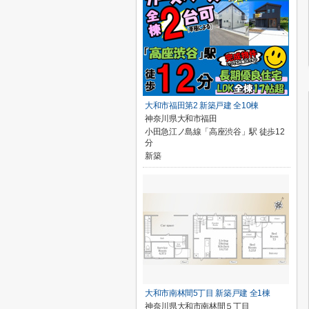
大和市福田第2 新築戸建 全10棟
神奈川県大和市福田
小田急江ノ島線「高座渋谷」駅 徒歩12
分
新築
大和市南林間5丁目 新築戸建 全1棟
神奈川県大和市南林間５丁目