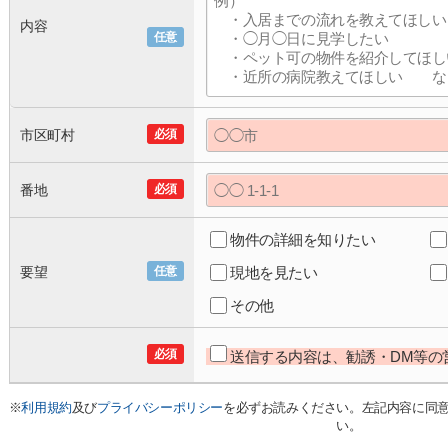
内容
任意
市区町村
必須
番地
必須
物件の詳細を知りたい
要望
任意
現地を見たい
その他
必須
送信する内容は、勧誘・DM等の
※
利用規約
及び
プライバシーポリシー
を必ずお読みください。左記内容に同
い。