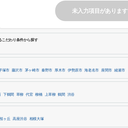
未入力項目があります
するこだわり条件から探す
平塚市
藤沢市
茅ヶ崎市
秦野市
厚木市
伊勢原市
海老名市
座間市
綾瀬市
西
下鶴間
草柳
代官
柳橋
上草柳
鶴間
渋谷
桜ヶ丘
高座渋谷
相模大塚