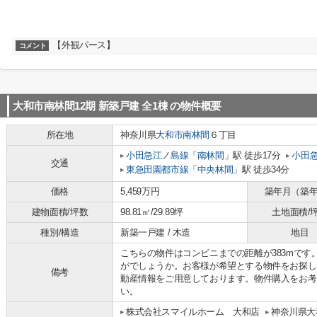
【外観パース】
コメント
大和市南林間12期 新築戸建 全1棟
の物件概要
所在地
神奈川県
大和市
南林間
６丁目
小田急江ノ島線
「
南林間
」駅 徒歩17分
小田
交通
東急田園都市線
「
中央林間
」駅 徒歩34分
価格
5,459万円
築年月（築
建物面積/坪数
98.81㎡/29.89坪
土地面積/
種別/構造
新築一戸建 / 木造
地目
こちらの物件はコンビニまでの距離が383mで
がでしょうか。お客様が希望とする物件をお探し
備考
動産情報をご用意しております。物件購入をお考
い。
株式会社スマイルホーム 大和店
神奈川県大