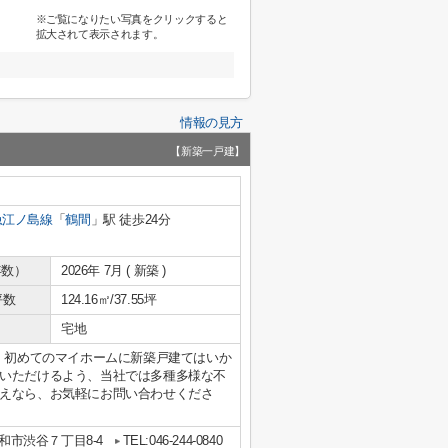
※ご覧になりたい写真をクリックすると
拡大されて表示されます。
情報の見方
【新築一戸建】
急江ノ島線
「
鶴間
」駅 徒歩24分
年数）
2026年 7月 ( 新築 )
坪数
124.16㎡/37.55坪
宅地
す。初めてのマイホームに新築戸建てはいか
いただけるよう、当社では多種多様な不
えなら、お気軽にお問い合わせくださ
和市渋谷７丁目8-4
TEL:046-244-0840