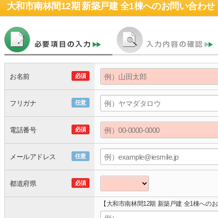
大和市南林間12期 新築戸建 全1棟
へのお問い合わせ
お名前
必須
フリガナ
任意
電話番号
必須
メールアドレス
任意
都道府県
必須
【大和市南林間12期 新築戸建 全1棟への