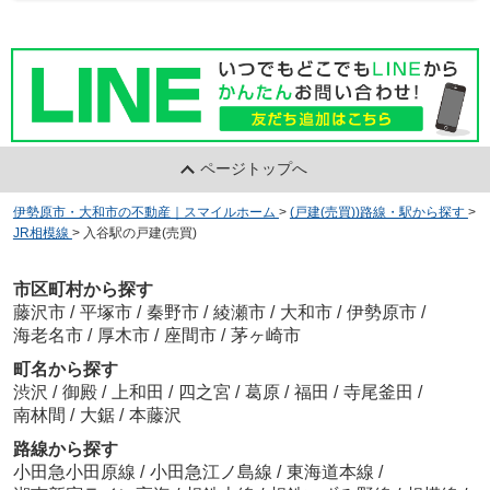
ページトップへ
伊勢原市・大和市の不動産｜スマイルホーム
>
(戸建(売買))路線・駅から探す
>
JR相模線
>
入谷駅の戸建(売買)
市区町村から探す
藤沢市
/
平塚市
/
秦野市
/
綾瀬市
/
大和市
/
伊勢原市
/
海老名市
/
厚木市
/
座間市
/
茅ヶ崎市
町名から探す
渋沢
/
御殿
/
上和田
/
四之宮
/
葛原
/
福田
/
寺尾釜田
/
南林間
/
大鋸
/
本藤沢
路線から探す
小田急小田原線
/
小田急江ノ島線
/
東海道本線
/