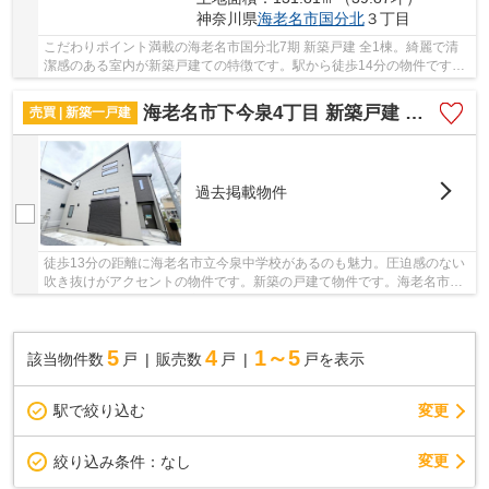
神奈川県
海老名市
国分北
３丁目
こだわりポイント満載の海老名市国分北7期 新築戸建 全1棟。綺麗で清
潔感のある室内が新築戸建ての特徴です。駅から徒歩14分の物件です。
当社でなら、きっとお客様に満足頂ける不動産...
海老名市下今泉4丁目 新築戸建 全5棟
売買 | 新築一戸建
過去掲載物件
徒歩13分の距離に海老名市立今泉中学校があるのも魅力。圧迫感のない
吹き抜けがアクセントの物件です。新築の戸建て物件です。海老名市に
特化した当社には、不動産情報はもちろんのこ...
5
4
1～5
該当物件数
戸
販売数
戸
戸を表示
駅で絞り込む
変更
変更
絞り込み条件：
なし