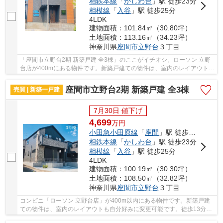
相鉄本線
「
かしわ台
」駅 徒歩23分
相模線
「
入谷
」駅 徒歩25分
4LDK
建物面積：101.84㎡（30.80坪）
土地面積：113.16㎡（34.23坪）
神奈川県
座間市
立野台
３丁目
「座間市立野台2期 新築戸建 全3棟」のここがイチオシ。ローソン 立野
台店が400mにある物件です。新築戸建ての物件は、室内のレイアウトも
自分好みに変更可能です。駅から徒歩13分の物...
座間市立野台2期 新築戸建 全3棟
売買 | 新築一戸建
7月30日 値下げ
4,699
万
円
小田急小田原線
「
座間
」駅 徒歩13分
相鉄本線
「
かしわ台
」駅 徒歩23分
相模線
「
入谷
」駅 徒歩25分
4LDK
建物面積：100.19㎡（30.30坪）
土地面積：108.50㎡（32.82坪）
神奈川県
座間市
立野台
３丁目
コンビニ「ローソン 立野台店」が400m以内にある物件です。新築戸建
ての物件は、室内のレイアウトも自分好みに変更可能です。徒歩13分で
駅へのアクセスが可能な物件です。座間市の小田...