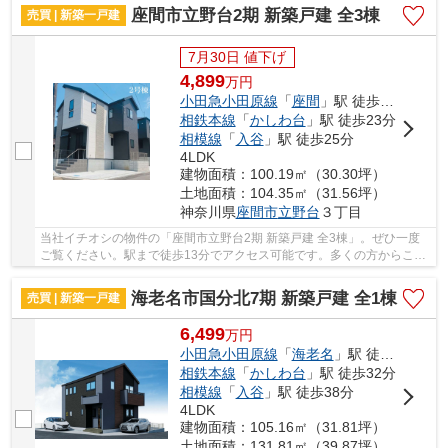
座間市立野台2期 新築戸建 全3棟
売買 | 新築一戸建
7月30日 値下げ
4,899
万
円
小田急小田原線
「
座間
」駅 徒歩13分
相鉄本線
「
かしわ台
」駅 徒歩23分
相模線
「
入谷
」駅 徒歩25分
4LDK
建物面積：100.19㎡（30.30坪）
土地面積：104.35㎡（31.56坪）
神奈川県
座間市
立野台
３丁目
当社イチオシの物件の「座間市立野台2期 新築戸建 全3棟」。ぜひ一度
ご覧ください。駅まで徒歩13分でアクセス可能です。多くの方からこだ
わり条件でいただく新築戸建ての物件です。不...
海老名市国分北7期 新築戸建 全1棟
売買 | 新築一戸建
6,499
万
円
小田急小田原線
「
海老名
」駅 徒歩14分
相鉄本線
「
かしわ台
」駅 徒歩32分
相模線
「
入谷
」駅 徒歩38分
4LDK
建物面積：105.16㎡（31.81坪）
土地面積：131.81㎡（39.87坪）