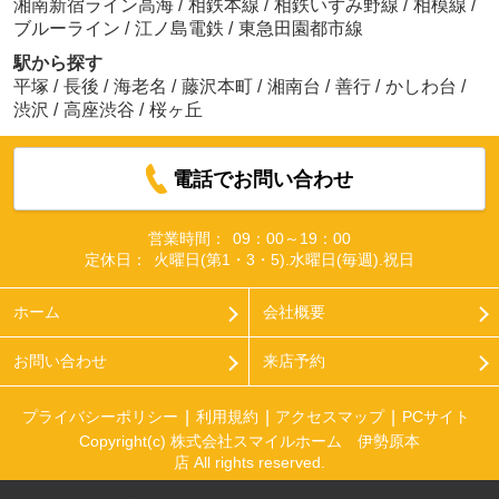
湘南新宿ライン高海
/
相鉄本線
/
相鉄いずみ野線
/
相模線
/
ブルーライン
/
江ノ島電鉄
/
東急田園都市線
駅から探す
平塚
/
長後
/
海老名
/
藤沢本町
/
湘南台
/
善行
/
かしわ台
/
渋沢
/
高座渋谷
/
桜ヶ丘
電話でお問い合わせ
営業時間：
09：00～19：00
定休日：
火曜日(第1・3・5).水曜日(毎週).祝日
ホーム
会社概要
お問い合わせ
来店予約
プライバシーポリシー
利用規約
アクセスマップ
PCサイト
Copyright(c) 株式会社スマイルホーム 伊勢原本
店 All rights reserved.