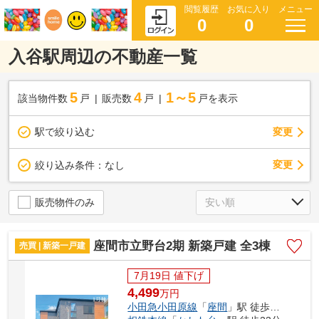
閲覧履歴
お気に入り
メニュー
0
0
入谷駅周辺の不動産一覧
5
4
1～5
該当物件数
戸
販売数
戸
戸を表示
駅で絞り込む
変更
変更
絞り込み条件：
なし
販売物件のみ
座間市立野台2期 新築戸建 全3棟
売買 | 新築一戸建
7月19日 値下げ
4,499
万
円
小田急小田原線
「
座間
」駅 徒歩13分