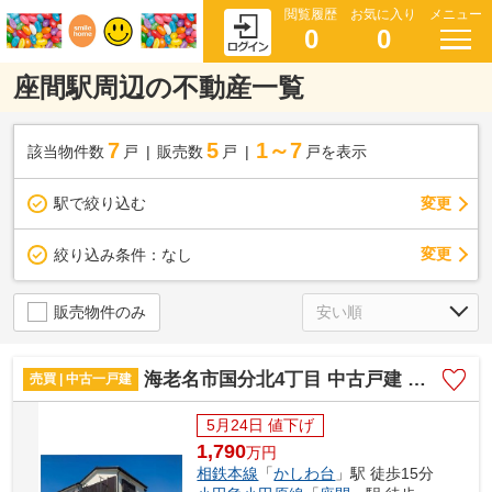
閲覧履歴
お気に入り
メニュー
0
0
座間駅周辺の不動産一覧
7
5
1～7
該当物件数
戸
販売数
戸
戸を表示
駅で絞り込む
変更
変更
絞り込み条件：
なし
販売物件のみ
海老名市国分北4丁目 中古戸建 全1棟
売買 | 中古一戸建
5月24日 値下げ
1,790
万
円
相鉄本線
「
かしわ台
」駅 徒歩15分