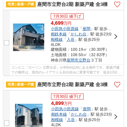
座間市立野台2期 新築戸建 全3棟
売買 | 新築一戸建
7月30日 値下げ
4,699
万
円
小田急小田原線
「
座間
」駅 徒歩13分
相鉄本線
「
かしわ台
」駅 徒歩23分
相模線
「
入谷
」駅 徒歩25分
4LDK
建物面積：100.19㎡（30.30坪）
土地面積：108.50㎡（32.82坪）
神奈川県
座間市
立野台
３丁目
コンビニ「ローソン 立野台店」が400m以内にある物件です。新築戸建
ての物件は、室内のレイアウトも自分好みに変更可能です。徒歩13分で
駅へのアクセスが可能な物件です。座間市の小田...
座間市立野台2期 新築戸建 全3棟
売買 | 新築一戸建
7月30日 値下げ
4,899
万
円
小田急小田原線
「
座間
」駅 徒歩13分
相鉄本線
「
かしわ台
」駅 徒歩23分
相模線
「
入谷
」駅 徒歩25分
4LDK