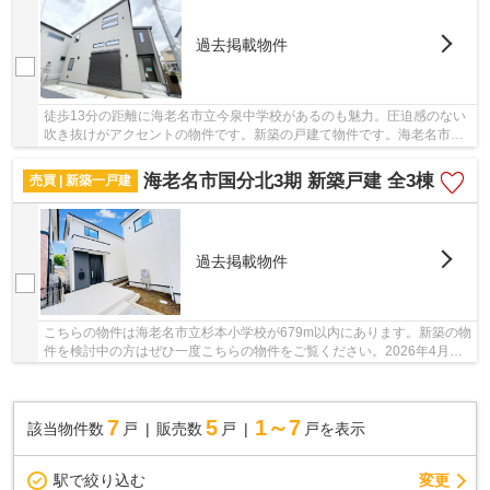
過去掲載物件
徒歩13分の距離に海老名市立今泉中学校があるのも魅力。圧迫感のない
吹き抜けがアクセントの物件です。新築の戸建て物件です。海老名市に
特化した当社には、不動産情報はもちろんのこ...
海老名市国分北3期 新築戸建 全3棟
売買 | 新築一戸建
過去掲載物件
こちらの物件は海老名市立杉本小学校が679m以内にあります。新築の物
件を検討中の方はぜひ一度こちらの物件をご覧ください。2026年4月築
の物件です。夢のマイホームは思い切って新築の...
7
5
1～7
該当物件数
戸
販売数
戸
戸を表示
駅で絞り込む
変更