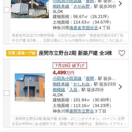
小田急小田原線
「
座間
」駅 徒歩28分
相鉄本線
「
さがみ野
」駅 徒歩30分
4LDK
建物面積：86.67㎡（26.21坪）
土地面積：114.63㎡（34.67坪）
神奈川県
海老名市
国分北
４丁目
海老名市近辺での物件情報：大好評のあの物件「海老名市国分北4丁目
中古戸建 全1棟」。北部公園がこちらの物件から300mのところにありま
す。中古の戸建て物件は幅広い年齢層の方から...
座間市立野台2期 新築戸建 全3棟
売買 | 新築一戸建
7月19日 値下げ
4,499
万
円
小田急小田原線
「
座間
」駅 徒歩13分
相鉄本線
「
かしわ台
」駅 徒歩23分
相模線
「
入谷
」駅 徒歩25分
4LDK
建物面積：101.84㎡（30.80坪）
土地面積：113.16㎡（34.23坪）
神奈川県
座間市
立野台
３丁目
「座間市立野台2期 新築戸建 全3棟」のここがイチオシ。ローソン 立野
台店が400mにある物件です。新築戸建ての物件は、室内のレイアウトも
自分好みに変更可能です。駅から徒歩13分の物...