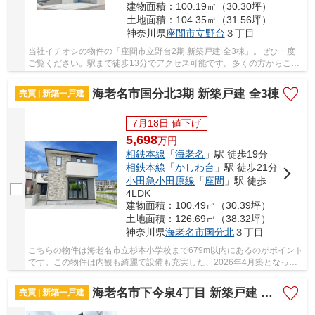
建物面積：100.19㎡（30.30坪）
土地面積：104.35㎡（31.56坪）
神奈川県
座間市
立野台
３丁目
当社イチオシの物件の「座間市立野台2期 新築戸建 全3棟」。ぜひ一度
ご覧ください。駅まで徒歩13分でアクセス可能です。多くの方からこだ
わり条件でいただく新築戸建ての物件です。不...
海老名市国分北3期 新築戸建 全3棟
売買 | 新築一戸建
7月18日 値下げ
5,698
万
円
相鉄本線
「
海老名
」駅 徒歩19分
相鉄本線
「
かしわ台
」駅 徒歩21分
小田急小田原線
「
座間
」駅 徒歩35分
4LDK
建物面積：100.49㎡（30.39坪）
土地面積：126.69㎡（38.32坪）
神奈川県
海老名市
国分北
３丁目
こちらの物件は海老名市立杉本小学校まで679m以内にあるのがポイント
です。この物件は内観も綺麗で設備も充実した、2026年4月築となって
います。新築の戸建て物件です。こだわりの設備...
海老名市下今泉4丁目 新築戸建 全5棟
売買 | 新築一戸建