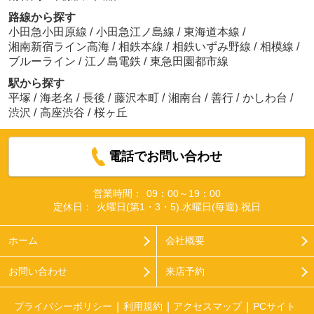
路線から探す
小田急小田原線
/
小田急江ノ島線
/
東海道本線
/
湘南新宿ライン高海
/
相鉄本線
/
相鉄いずみ野線
/
相模線
/
ブルーライン
/
江ノ島電鉄
/
東急田園都市線
駅から探す
平塚
/
海老名
/
長後
/
藤沢本町
/
湘南台
/
善行
/
かしわ台
/
渋沢
/
高座渋谷
/
桜ヶ丘
電話でお問い合わせ
営業時間：
09：00～19：00
定休日：
火曜日(第1・3・5).水曜日(毎週).祝日
ホーム
会社概要
お問い合わせ
来店予約
プライバシーポリシー
利用規約
アクセスマップ
PCサイト