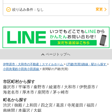
変更
絞り込み条件：
なし
ページトップへ
伊勢原市・大和市の不動産｜スマイルホーム
>
(戸建(売買))路線・駅から探す
>
小田急電鉄小田急小田原線
>
座間駅の戸建(売買)
市区町村から探す
藤沢市
/
平塚市
/
秦野市
/
綾瀬市
/
大和市
/
伊勢原市
/
海老名市
/
厚木市
/
座間市
/
茅ヶ崎市
町名から探す
渋沢
/
御殿
/
上和田
/
四之宮
/
葛原
/
寺尾釜田
/
福田
/
南林間
/
本藤沢
/
大鋸