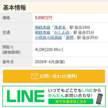
基本情報
価格
5,698万円
相鉄本線
「
海老名
」駅 徒歩19分
交通
相鉄本線
「
かしわ台
」駅 徒歩21分
小田急小田原線
「
座間
」駅 徒歩35分
間取り
4LDK(100.49㎡)
(建物面積)
築年月
2026年 4月(新築)
お問い合わせ(無料)