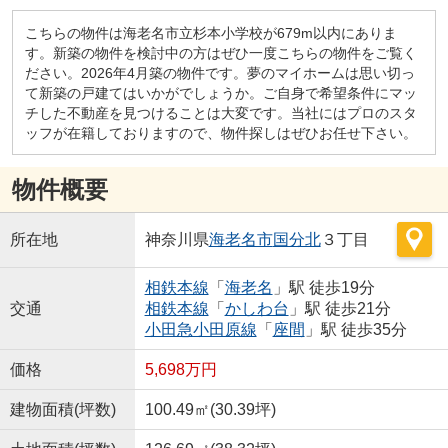
こちらの物件は海老名市立杉本小学校が679m以内にありま
す。新築の物件を検討中の方はぜひ一度こちらの物件をご覧く
ださい。2026年4月築の物件です。夢のマイホームは思い切っ
て新築の戸建てはいかがでしょうか。ご自身で希望条件にマッ
チした不動産を見つけることは大変です。当社にはプロのスタ
ッフが在籍しておりますので、物件探しはぜひお任せ下さい。
物件概要
所在地
神奈川県
海老名市
国分北
３丁目
相鉄本線
「
海老名
」駅 徒歩19分
交通
相鉄本線
「
かしわ台
」駅 徒歩21分
小田急小田原線
「
座間
」駅 徒歩35分
価格
5,698万円
建物面積(坪数)
100.49㎡(30.39坪)