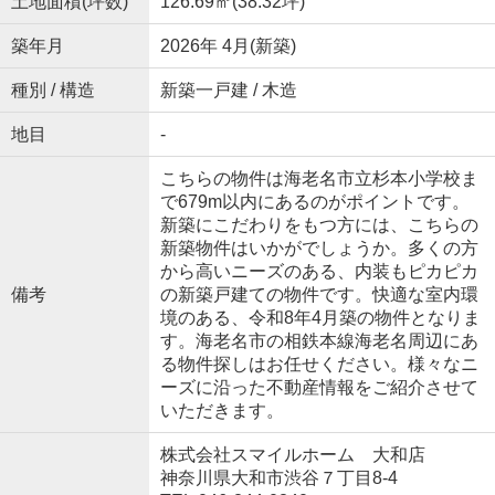
土地面積(坪数)
126.69㎡(38.32坪)
築年月
2026年 4月(新築)
種別 / 構造
新築一戸建 / 木造
地目
-
こちらの物件は海老名市立杉本小学校ま
で679m以内にあるのがポイントです。
新築にこだわりをもつ方には、こちらの
新築物件はいかがでしょうか。多くの方
から高いニーズのある、内装もピカピカ
備考
の新築戸建ての物件です。快適な室内環
境のある、令和8年4月築の物件となりま
す。海老名市の相鉄本線海老名周辺にあ
る物件探しはお任せください。様々なニ
ーズに沿った不動産情報をご紹介させて
いただきます。
株式会社スマイルホーム 大和店
神奈川県大和市渋谷７丁目8-4