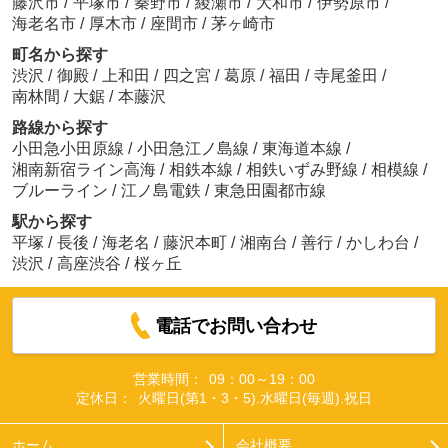
藤沢市
/
平塚市
/
秦野市
/
綾瀬市
/
大和市
/
伊勢原市
/
海老名市
/
厚木市
/
座間市
/
茅ヶ崎市
町名から探す
渋沢
/
御殿
/
上和田
/
四之宮
/
葛原
/
福田
/
寺尾釜田
/
南林間
/
大鋸
/
本藤沢
路線から探す
小田急小田原線
/
小田急江ノ島線
/
東海道本線
/
湘南新宿ライン高海
/
相鉄本線
/
相鉄いずみ野線
/
相模線
/
ブルーライン
/
江ノ島電鉄
/
東急田園都市線
駅から探す
平塚
/
長後
/
海老名
/
藤沢本町
/
湘南台
/
善行
/
かしわ台
/
渋沢
/
高座渋谷
/
桜ヶ丘
電話でお問い合わせ
営業時間：
09：00～19：00
定休日：
火曜日(第1・3・5).水曜日(毎週).祝日
ホーム
会社概要