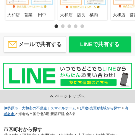
大和店 営業 田中 知行
大和店 店長 橘内 英一
メールで共有する
LINEで共有する
ページトップへ
伊勢原市・大和市の不動産｜スマイルホーム
>
(戸建(売買))地域から探す
>
海
老名市
>
海老名市国分北3期 新築戸建 全3棟
市区町村から探す