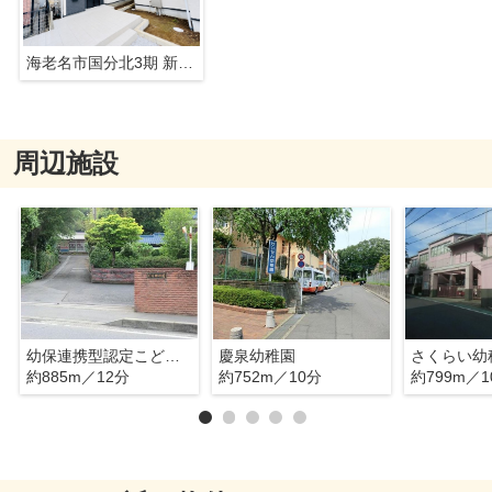
海老名市国分北3期 新築戸建 全3棟
周辺施設
幼保連携型認定こども園にっしん幼稚園
慶泉幼稚園
さくらい幼
約885m／12分
約752m／10分
約799m／1