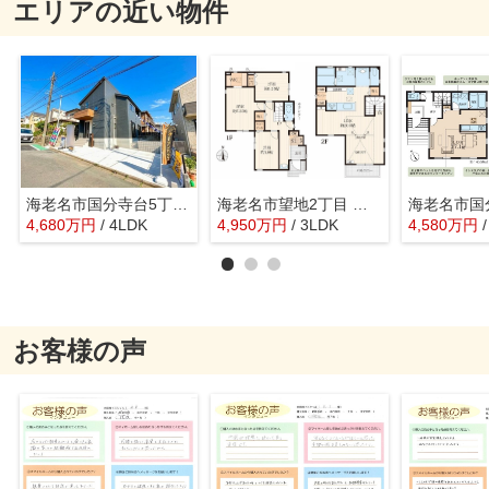
エリアの近い物件
海老名市国分寺台5丁目 新築戸建 全1棟
海老名市望地2丁目 新築戸建 全9棟
4,680
万
円
/ 4LDK
4,950
万
円
/ 3LDK
4,580
万
円
お客様の声