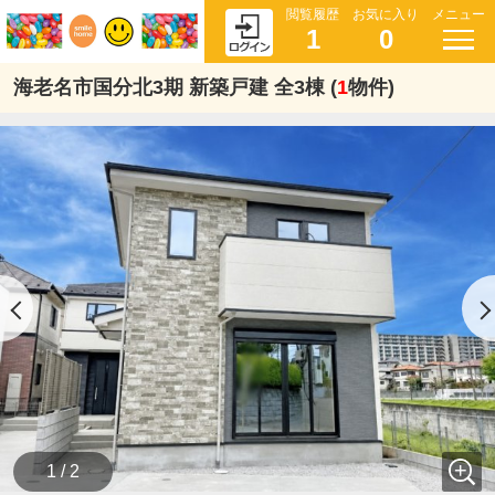
閲覧履歴
お気に入り
メニュー
1
0
海老名市国分北3期 新築戸建 全3棟 (
1
物件)
1 / 2