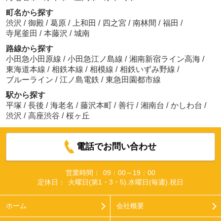
町名から探す
渋沢
/
御殿
/
葛原
/
上和田
/
四之宮
/
南林間
/
福田
/
寺尾釜田
/
本藤沢
/
城南
路線から探す
小田急小田原線
/
小田急江ノ島線
/
湘南新宿ライン高海
/
東海道本線
/
相鉄本線
/
相模線
/
相鉄いずみ野線
/
ブルーライン
/
江ノ島電鉄
/
東急田園都市線
駅から探す
平塚
/
長後
/
海老名
/
藤沢本町
/
善行
/
湘南台
/
かしわ台
/
渋沢
/
高座渋谷
/
桜ヶ丘
電話でお問い合わせ
営業時間：
09：00～19：00
定休日：
火曜日(第1・3・5).水曜日(毎週).祝日
ホーム
会社概要