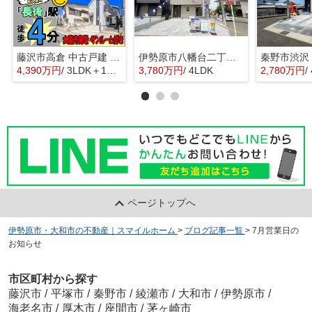
藤沢市高倉 中古戸建 全1棟
伊勢原市八幡台二丁目 全３棟 新築住宅
4,390万円
/ 3LDK＋1S(納戸)
3,780万円
/ 4LDK
2,780万円
/
ページトップへ
伊勢原市・大和市の不動産｜スマイルホーム
>
ブログ記事一覧
>
7月営業日の
お知らせ
市区町村から探す
藤沢市
/
平塚市
/
秦野市
/
綾瀬市
/
大和市
/
伊勢原市
/
海老名市
/
厚木市
/
座間市
/
茅ヶ崎市